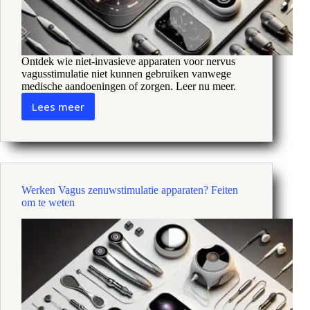
Ontdek wie niet-invasieve apparaten voor nervus
vagusstimulatie niet kunnen gebruiken vanwege
medische aandoeningen of zorgen. Leer nu meer.
Lees meer
Wie
kan
geen
Vagus
zenuwstimulatie
apparaten
Werken Vagus zenuwstimulatie apparaten? Feiten
gebruiken:
om te weten
Een
gids