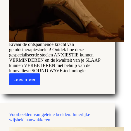
Ervaar de ontspannende kracht van
geluidstherapiestoelen! Ontdek hoe deze
gespecialiseerde stoelen ANXIESTIE kunnen
VERMINDEREN en de kwaliteit van je SLAAP
kunnen VERBETEREN met behulp van de
innovatieve SOUND WAVE-technologie.
Lees meer
Stoel
voor
Geluidstherapie:
Helende
harmonie
ontsluiten
Voorbeelden van geleide beelden: Innerlijke
met
wijsheid aanwakkeren
trillingen