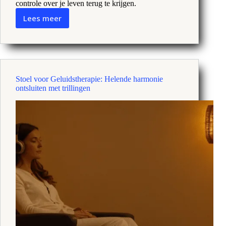
controle over je leven terug te krijgen.
Lees meer
Tinnitus
Geluidstherapie:
Het
suizen
stoppen
met
Stoel voor Geluidstherapie: Helende harmonie
kalmerende
ontsluiten met trillingen
sonische
oplossingen