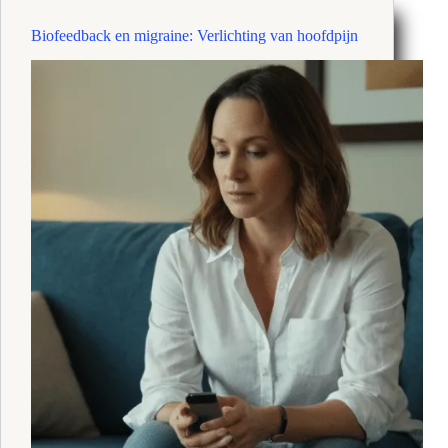
&
creatieve
Biofeedback en migraine: Verlichting van hoofdpijn
stroom
ontgrendelen