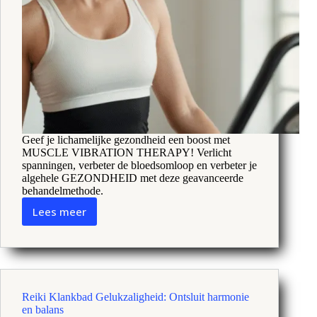
Geef je lichamelijke gezondheid een boost met
MUSCLE VIBRATION THERAPY! Verlicht
spanningen, verbeter de bloedsomloop en verbeter je
algehele GEZONDHEID met deze geavanceerde
behandelmethode.
Lees meer
Spiertrillingstherapie:
Ontketen
verlichting
van
spanning
in
Reiki Klankbad Gelukzaligheid: Ontsluit harmonie
slechts
en balans
enkele