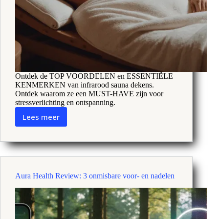
Ontdek de TOP VOORDELEN en ESSENTIËLE
KENMERKEN van infrarood sauna dekens.
Ontdek waarom ze een MUST-HAVE zijn voor
stressverlichting en ontspanning.
Lees meer
Ontdek
de
6
belangrijkste
voordelen
van
Aura Health Review: 3 onmisbare voor- en nadelen
infrarood
sauna
dekens