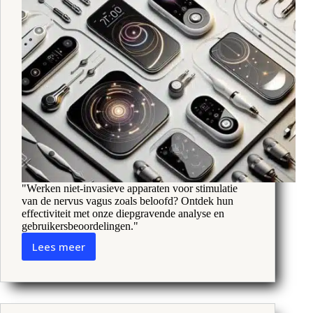
"Werken niet-invasieve apparaten voor stimulatie
van de nervus vagus zoals beloofd? Ontdek hun
effectiviteit met onze diepgravende analyse en
gebruikersbeoordelingen."
Lees meer
Werken
Vagus
zenuwstimulatie
apparaten?
Feiten