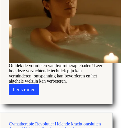
Ontdek de voordelen van hydrotherapiebaden! Leer
hoe deze verzachtende techniek pijn kan
verminderen, ontspanning kan bevorderen en het
algehele welzijn kan verbeteren.
Lees meer
Hydrotherapie
Badgeluk:
Ontspanning
en
helende
kracht
Cymatherapie Revolutie: Helende kracht ontsluiten