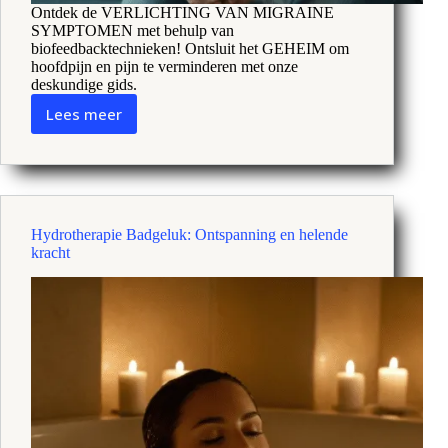
Ontdek de VERLICHTING VAN MIGRAINE
SYMPTOMEN met behulp van
biofeedbacktechnieken! Ontsluit het GEHEIM om
hoofdpijn en pijn te verminderen met onze
deskundige gids.
Lees meer
Biofeedback
en
migraine:
Verlichting
van
hoofdpijn
Hydrotherapie Badgeluk: Ontspanning en helende
kracht