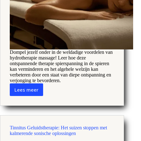
Dompel jezelf onder in de weldadige voordelen van
hydrotherapie massage! Leer hoe deze
ontspannende therapie spierspanning in de spieren
kan verminderen en het algehele welzijn kan
verbeteren door een staat van diepe ontspanning en
verjonging te bevorderen.
Lees meer
Hydrotherapie
Massage:
Kalmeer
pijnen
&
verhoog
Tinnitus Geluidstherapie: Het suizen stoppen met
welzijn
kalmerende sonische oplossingen