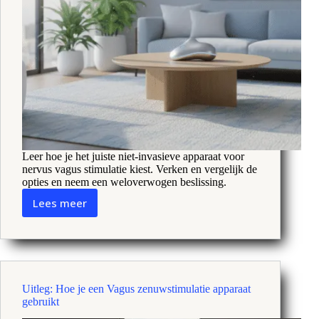
Leer hoe je het juiste niet-invasieve apparaat voor
nervus vagus stimulatie kiest. Verken en vergelijk de
opties en neem een weloverwogen beslissing.
Lees meer
Het
perfecte
apparaat
voor
Vagus
zenuwstimulatie
Uitleg: Hoe je een Vagus zenuwstimulatie apparaat
kiezen
gebruikt