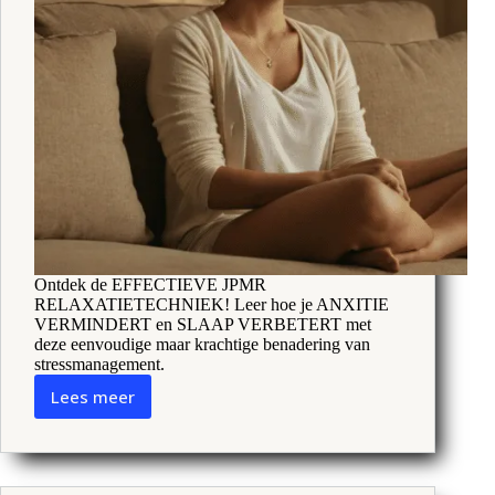
Ontdek de EFFECTIEVE JPMR
RELAXATIETECHNIEK! Leer hoe je ANXITIE
VERMINDERT en SLAAP VERBETERT met
deze eenvoudige maar krachtige benadering van
stressmanagement.
Lees meer
Jpmr
Ontspanningstechniek:
Chaos
kalmeren
met