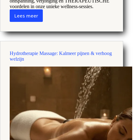
ontspanning, verjonging en THERAPEUTISCHE
voordelen in onze unieke wellness-sessies.
Lees meer
Reiki
Klankbad
Gelukzaligheid:
Ontsluit
harmonie
en
Hydrotherapie Massage: Kalmeer pijnen & verhoog
balans
welzijn