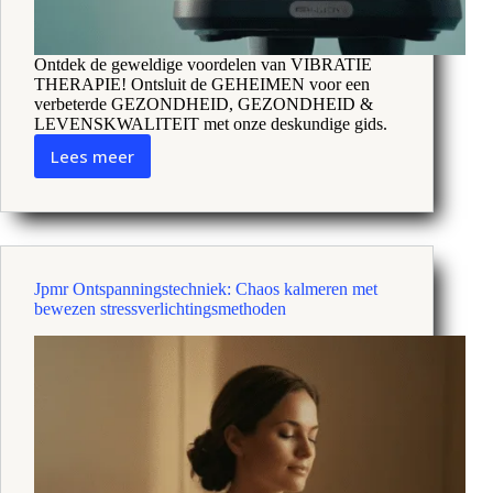
Ontdek de geweldige voordelen van VIBRATIE
THERAPIE! Ontsluit de GEHEIMEN voor een
verbeterde GEZONDHEID, GEZONDHEID &
LEVENSKWALITEIT met onze deskundige gids.
Lees meer
Voordelen
van
vibratietherapie:
De
helende
kracht
Jpmr Ontspanningstechniek: Chaos kalmeren met
in
bewezen stressverlichtingsmethoden
jezelf
ontsluiten