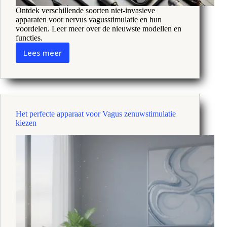
Ontdek verschillende soorten niet-invasieve
apparaten voor nervus vagusstimulatie en hun
voordelen. Leer meer over de nieuwste modellen en
functies.
Lees meer
Onderzoek
naar
de
3
belangrijkste
soorten
Het perfecte apparaat voor Vagus zenuwstimulatie
Vagus
kiezen
zenuwstimulatie
apparaten