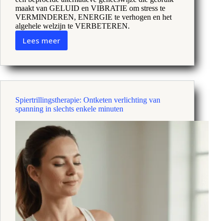
maakt van GELUID en VIBRATIE om stress te
VERMINDEREN, ENERGIE te verhogen en het
algehele welzijn te VERBETEREN.
Lees meer
Cymatherapie
Revolutie:
Helende
kracht
ontsluiten
door
Spiertrillingstherapie: Ontketen verlichting van
middel
spanning in slechts enkele minuten
van
vibratiegeneeskunde