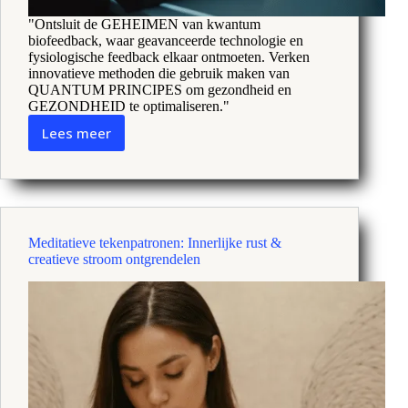
"Ontsluit de GEHEIMEN van kwantum
biofeedback, waar geavanceerde technologie en
fysiologische feedback elkaar ontmoeten. Verken
innovatieve methoden die gebruik maken van
QUANTUM PRINCIPES om gezondheid en
GEZONDHEID te optimaliseren."
Lees meer
Kwantum
biofeedback:
Ontgrendeling
van
harmonie
tussen
Meditatieve tekenpatronen: Innerlijke rust &
geest
creatieve stroom ontgrendelen
en
lichaam