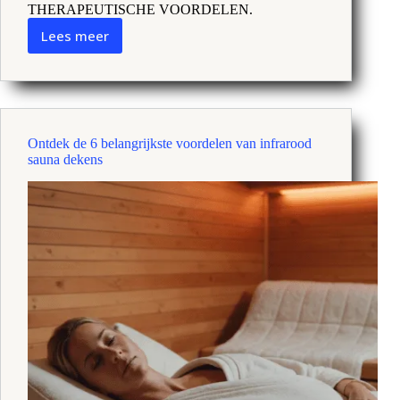
THERAPEUTISCHE VOORDELEN.
Lees meer
Voorbeelden
van
geleide
beelden:
Innerlijke
wijsheid
Ontdek de 6 belangrijkste voordelen van infrarood
aanwakkeren
sauna dekens