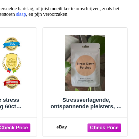
rsnelde hartslag, of juist moeilijker te omschrijven, zoals het
verstoren
slaap
, en pijn veroorzaken.
e stress
Stressverlagende,
ng 60ct
ontspannende pleisters, 30
Rhodiola L
stuks, veganistisch,
Kalmeren
gloednieuw
eBay