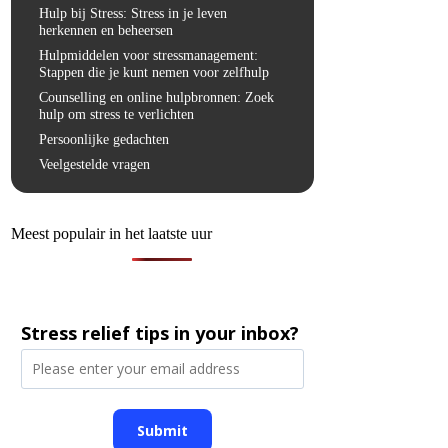
Hulp bij Stress: Stress in je leven
herkennen en beheersen
Hulpmiddelen voor stressmanagement:
Stappen die je kunt nemen voor zelfhulp
Counselling en online hulpbronnen: Zoek
hulp om stress te verlichten
Persoonlijke gedachten
Veelgestelde vragen
Meest populair in het laatste uur
Stress relief tips in your inbox?
Submit