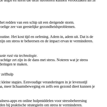
e angst en stress die deze stressoren kunnen veroorzaken als ze
het redden van een schip uit een dreigende storm.
woelige zee van geestelijke gezondheidsproblemen.
utine. Het kost tijd en oefening. Adem in, adem uit. Dat is de
ijn om stress te beheersen en de impact ervan te verminderen.
ste rust via technologie.
tige zet zijn in de dans met stress. Noteren wat je stress
nderingen te maken.
 zelfhulp
 kleine stapjes. Eenvoudige veranderingen in je levensstijl
ma, meer lichaamsbeweging en zelfs een gezond dieet kunnen je
fulness-apps en online hulpmiddelen voor stressbeheersing
den bij praktische strategieën om stress te verminderen.