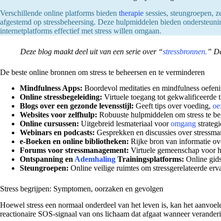
Verschillende online platforms bieden
therapie
sessies, steungroepen, ze
afgestemd op stressbeheersing. Deze hulpmiddelen bieden ondersteunin
internetplatforms effectief met stress willen omgaan.
Deze blog maakt deel uit van een serie over “
stressbronnen.
” De
De beste online bronnen om stress te beheersen en te verminderen
Mindfulness Apps:
Boordevol meditaties en mindfulness oefen
Online stressbegeleiding:
Virtuele toegang tot gekwalificeerde 
Blogs over een gezonde levensstijl:
Geeft tips over voeding,
oe
Websites voor zelfhulp:
Robuuste hulpmiddelen om stress te be
Online cursussen:
Uitgebreid lesmateriaal voor
omgang
strateg
Webinars en podcasts:
Gesprekken en discussies over stressma
e-Boeken en online bibliotheken:
Rijke bron van informatie ove
Forums voor stressmanagement:
Virtuele gemeenschap voor he
Ontspanning en
Ademhaling
Trainingsplatforms:
Online gids
Steungroepen:
Online veilige ruimtes om stressgerelateerde erv
Stress begrijpen: Symptomen, oorzaken en gevolgen
Hoewel stress een normaal onderdeel van het leven is, kan het aanvoele
reactionaire SOS-signaal van ons lichaam dat afgaat wanneer verandering