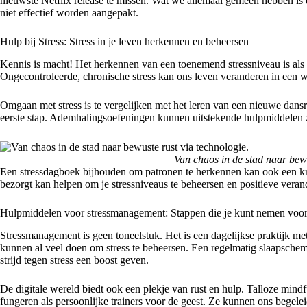
nieuwste Netflix release te missen. Wat we allemaal gemeen hebben is d
niet effectief worden aangepakt.
Hulp bij Stress: Stress in je leven herkennen en beheersen
Kennis is macht! Het herkennen van een toenemend stressniveau is als 
Ongecontroleerde, chronische stress kan ons leven veranderen in een 
Omgaan met stress is te vergelijken met het leren van een nieuwe dansro
eerste stap. Ademhalingsoefeningen kunnen uitstekende hulpmiddelen z
Van chaos in de stad naar bewu
Een stressdagboek bijhouden om patronen te herkennen kan ook een krach
bezorgt kan helpen om je stressniveaus te beheersen en positieve vera
Hulpmiddelen voor stressmanagement: Stappen die je kunt nemen voor
Stressmanagement is geen toneelstuk. Het is een dagelijkse praktijk met
kunnen al veel doen om stress te beheersen. Een regelmatig slaapsche
strijd tegen stress een boost geven.
De digitale wereld biedt ook een plekje van rust en hulp. Talloze mind
fungeren als persoonlijke trainers voor de geest. Ze kunnen ons begelei