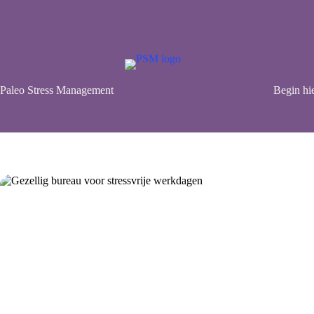
Ga
naar
de
inhoud
Paleo Stress Management
Begin hie