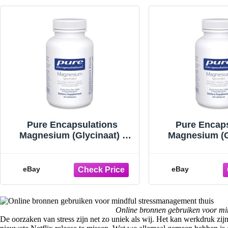
Pure Encapsulations
Pure Encap
Magnesium (Glycinaat) -
Magnesium (Gl
Supplement ter
Suppleme
ondersteuning van
ondersteu
stressverlichting,
stressverl
eBay
eBay
Online bronnen gebruiken voor mi
De oorzaken van stress zijn net zo uniek als wij. Het kan werkdruk zi