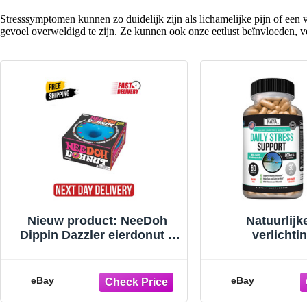
Stresssymptomen kunnen zo duidelijk zijn als lichamelijke pijn of een ve
gevoel overweldigd te zijn. Ze kunnen ook onze eetlust beïnvloeden, 
Nieuw product: NeeDoh
Natuurlijk
Dippin Dazzler eierdonut –
verlichti
antistressspeeltje om in te
Ashwagandha 
knijpen en te pletten voor
Theanine 
eBay
eBay