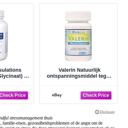
sulations
Valerin Natuurlijk
ycinaat) -
ontspanningsmiddel tegen
nt ter
spanning, krampen in de
ning van
benen en andere
ichting,
spierkrampen
eBay
ndful stressmanagement thuis
jn, familie-eisen, gezondheidsproblemen of de angst om de