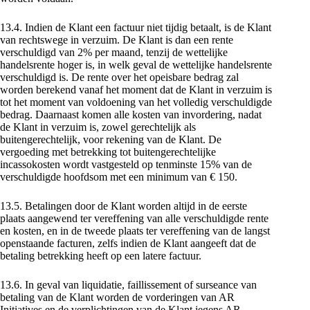
13.4. Indien de Klant een factuur niet tijdig betaalt, is de Klant
van rechtswege in verzuim. De Klant is dan een rente
verschuldigd van 2% per maand, tenzij de wettelijke
handelsrente hoger is, in welk geval de wettelijke handelsrente
verschuldigd is. De rente over het opeisbare bedrag zal
worden berekend vanaf het moment dat de Klant in verzuim is
tot het moment van voldoening van het volledig verschuldigde
bedrag. Daarnaast komen alle kosten van invordering, nadat
de Klant in verzuim is, zowel gerechtelijk als
buitengerechtelijk, voor rekening van de Klant. De
vergoeding met betrekking tot buitengerechtelijke
incassokosten wordt vastgesteld op tenminste 15% van de
verschuldigde hoofdsom met een minimum van € 150.
13.5. Betalingen door de Klant worden altijd in de eerste
plaats aangewend ter vereffening van alle verschuldigde rente
en kosten, en in de tweede plaats ter vereffening van de langst
openstaande facturen, zelfs indien de Klant aangeeft dat de
betaling betrekking heeft op een latere factuur.
13.6. In geval van liquidatie, faillissement of surseance van
betaling van de Klant worden de vorderingen van AR
Initiatives en de verplichtingen van de Klant jegens AR