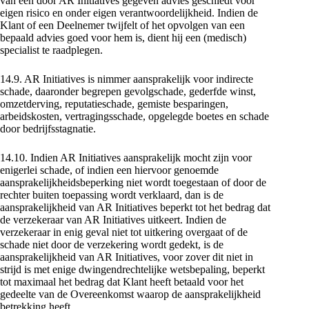
van een door AR Initiatives gegeven advies geschiedt voor
eigen risico en onder eigen verantwoordelijkheid. Indien de
Klant of een Deelnemer twijfelt of het opvolgen van een
bepaald advies goed voor hem is, dient hij een (medisch)
specialist te raadplegen.
14.9. AR Initiatives is nimmer aansprakelijk voor indirecte
schade, daaronder begrepen gevolgschade, gederfde winst,
omzetderving, reputatieschade, gemiste besparingen,
arbeidskosten, vertragingsschade, opgelegde boetes en schade
door bedrijfsstagnatie.
14.10. Indien AR Initiatives aansprakelijk mocht zijn voor
enigerlei schade, of indien een hiervoor genoemde
aansprakelijkheidsbeperking niet wordt toegestaan of door de
rechter buiten toepassing wordt verklaard, dan is de
aansprakelijkheid van AR Initiatives beperkt tot het bedrag dat
de verzekeraar van AR Initiatives uitkeert. Indien de
verzekeraar in enig geval niet tot uitkering overgaat of de
schade niet door de verzekering wordt gedekt, is de
aansprakelijkheid van AR Initiatives, voor zover dit niet in
strijd is met enige dwingendrechtelijke wetsbepaling, beperkt
tot maximaal het bedrag dat Klant heeft betaald voor het
gedeelte van de Overeenkomst waarop de aansprakelijkheid
betrekking heeft.