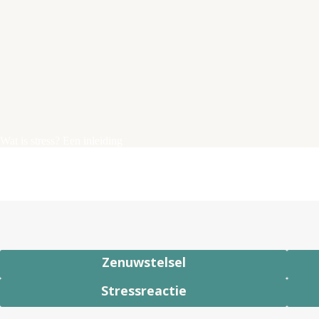
Wat is stress? Een inleiding
Zenuwstelsel
Stressreactie