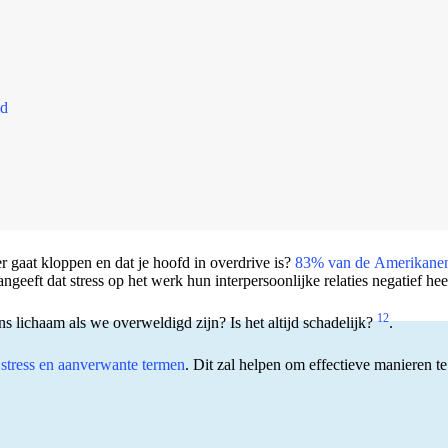
id
ler gaat kloppen en dat je hoofd in overdrive is?
83% van de Amerikanen 
angeeft dat stress op het werk hun interpersoonlijke relaties negatief hee
1
2
s lichaam als we overweldigd zijn? Is het altijd schadelijk?
.
n
stress en aanverwante termen
. Dit zal helpen om effectieve manieren t