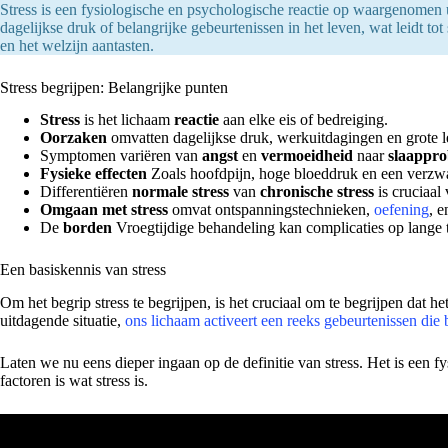
Stress is een fysiologische en psychologische reactie op waargenomen 
dagelijkse druk of belangrijke gebeurtenissen in het leven, wat leidt 
en het welzijn aantasten.
Stress begrijpen: Belangrijke punten
Stress
is het lichaam
reactie
aan elke eis of bedreiging.
Oorzaken
omvatten dagelijkse druk, werkuitdagingen en grote 
Symptomen variëren van
angst
en
vermoeidheid
naar
slaappr
Fysieke effecten
Zoals hoofdpijn, hoge bloeddruk en een verz
Differentiëren
normale stress
van
chronische stress
is cruciaal
Omgaan met stress
omvat ontspanningstechnieken,
oefening
, e
De
borden
Vroegtijdige behandeling kan complicaties op lange
Een basiskennis van stress
Om het begrip stress te begrijpen, is het cruciaal om te begrijpen dat 
uitdagende situatie,
ons lichaam activeert een reeks gebeurtenissen die 
Laten we nu eens dieper ingaan op de definitie van stress. Het is een f
factoren is wat stress is.