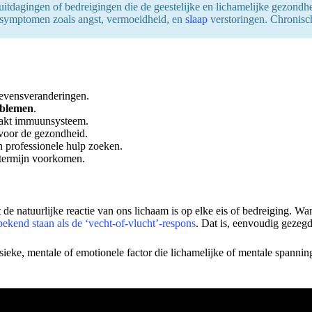
uitdagingen of bedreigingen die de geestelijke en lichamelijke gezond
tot symptomen zoals angst, vermoeidheid, en
slaap
verstoringen. Chronisc
levensveranderingen.
oblemen
.
wakt immuunsysteem.
 voor de gezondheid.
n professionele hulp zoeken.
 termijn voorkomen.
het de natuurlijke reactie van ons lichaam is op elke eis of bedreiging
bekend staan als de ‘vecht-of-vlucht’-respons
. Dat is, eenvoudig gezegd,
ysieke, mentale of emotionele factor die lichamelijke of mentale spanni