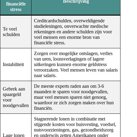
Beschrijving
financiële
stress
Creditcardschulden, overweldigende
studieleningen, onverwachte medische
Te veel
rekeningen en andere schulden zijn voor
schulden
veel mensen een enorme bron van
financiële stress.
Zorgen over mogelijke ontslagen, verlies
van uren, loonsverlagingen of lagere
Instabiliteit
uitkeringen kunnen enorme geldstress
veroorzaken. Veel mensen leven van salaris
naar salaris.
De meeste experts raden aan om 3-6
Gebrek aan
maanden te sparen voor noodgevallen,
spaargeld
maar veel mensen sparen niet genoeg,
voor
waardoor ze zich zorgen maken over hun
noodgevallen
financiën.
Stagnerende lonen in combinatie met
stijgende kosten voor huisvesting, voedsel,
nutsvoorzieningen, gas, gezondheidszorg
Lage lonen
en onderwijs zetten Amerikanen onder