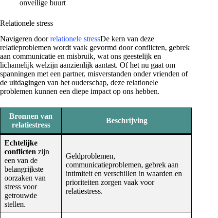
onveilige buurt
Relationele stress
Navigeren door
relationele stress
De kern van deze
relatieproblemen wordt vaak gevormd door conflicten, gebrek
aan communicatie en misbruik, wat ons geestelijk en
lichamelijk welzijn aanzienlijk aantast. Of het nu gaat om
spanningen met een partner, misverstanden onder vrienden of
de uitdagingen van het ouderschap, deze relationele
problemen kunnen een diepe impact op ons hebben.
Bronnen van
Beschrijving
relatiestress
Echtelijke
conflicten
zijn
Geldproblemen,
een van de
communicatieproblemen, gebrek aan
belangrijkste
intimiteit en verschillen in waarden en
oorzaken van
prioriteiten zorgen vaak voor
stress voor
relatiestress.
getrouwde
stellen.