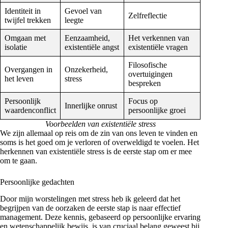
Identiteit in
Gevoel van
Zelfreflectie
twijfel trekken
leegte
Omgaan met
Eenzaamheid,
Het verkennen van
isolatie
existentiële angst
existentiële vragen
Filosofische
Overgangen in
Onzekerheid,
overtuigingen
het leven
stress
bespreken
Persoonlijk
Focus op
Innerlijke onrust
waardenconflict
persoonlijke groei
Voorbeelden van existentiële stress
We zijn allemaal op reis om de zin van ons leven te vinden en
soms is het goed om je verloren of overweldigd te voelen. Het
herkennen van existentiële stress is de eerste stap om er mee
om te gaan.
Persoonlijke gedachten
Door mijn worstelingen met stress heb ik geleerd dat het
begrijpen van de oorzaken de eerste stap is naar effectief
management. Deze kennis, gebaseerd op persoonlijke ervaring
en wetenschappelijk bewijs, is van cruciaal belang geweest bij