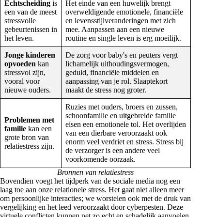
Echtscheiding
is
Het einde van een huwelijk brengt
een van de meest
overweldigende emotionele, financiële
stressvolle
en levensstijlveranderingen met zich
gebeurtenissen in
mee. Aanpassen aan een nieuwe
het leven.
routine en single leven is erg moeilijk.
Jonge kinderen
De zorg voor baby's en peuters vergt
opvoeden
kan
lichamelijk uithoudingsvermogen,
stressvol zijn,
geduld, financiële middelen en
vooral voor
aanpassing van je rol. Slaaptekort
nieuwe ouders.
maakt de stress nog groter.
Ruzies met ouders, broers en zussen,
schoonfamilie en uitgebreide familie
Problemen met
eisen een emotionele tol. Het overlijden
familie
kan een
van een dierbare veroorzaakt ook
grote bron van
enorm veel verdriet en stress. Stress bij
relatiestress zijn.
de verzorger is een andere veel
voorkomende oorzaak.
Bronnen van relatiestress
Bovendien voegt het tijdperk van de sociale media nog een
laag toe aan onze relationele stress. Het gaat niet alleen meer
om persoonlijke interacties; we worstelen ook met de druk van
vergelijking en het leed veroorzaakt door cyberpesten. Deze
virtuele conflicten kunnen net zo echt en schadelijk aanvoelen