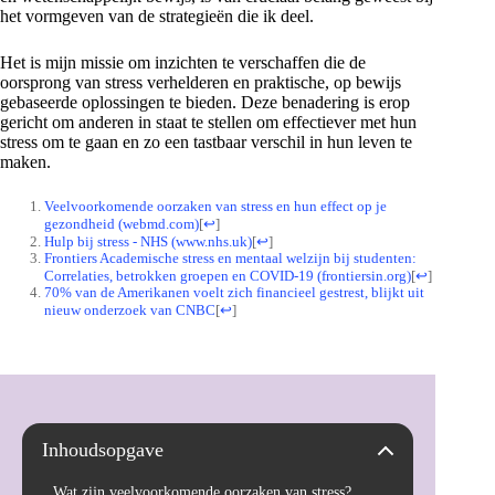
het vormgeven van de strategieën die ik deel.
Het is mijn missie om inzichten te verschaffen die de
oorsprong van stress verhelderen en praktische, op bewijs
gebaseerde oplossingen te bieden. Deze benadering is erop
gericht om anderen in staat te stellen om effectiever met hun
stress om te gaan en zo een tastbaar verschil in hun leven te
maken.
Veelvoorkomende oorzaken van stress en hun effect op je
gezondheid (webmd.com)
[
↩
]
Hulp bij stress - NHS (www.nhs.uk)
[
↩
]
Frontiers Academische stress en mentaal welzijn bij studenten:
Correlaties, betrokken groepen en COVID-19 (frontiersin.org)
[
↩
]
70% van de Amerikanen voelt zich financieel gestrest, blijkt uit
nieuw onderzoek van CNBC
[
↩
]
Inhoudsopgave
Wat zijn veelvoorkomende oorzaken van stress?