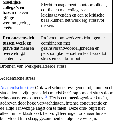
Moeilijke
Slecht management, kantoorpolitiek,
collega's en
conflicten met collega's en
bazen
die een
leidinggevenden en een te kritische
giftige
baas kunnen het werk erg stressvol
werkomgeving
maken.
creëren.
Een onevenwicht
Proberen om werkverplichtingen te
tussen werk en
combineren met
privé
dat mensen
gezinsverantwoordelijkheden en
overweldigd
persoonlijke behoeften leidt vaak tot
achterlaat.
stress en een burn-out.
Bronnen van werkgerelateerde stress
Academische stress
Academische stress
Ook wel schoolstress genoemd, houdt veel
studenten in zijn greep. Maar liefst 80% rapporteert stress door
3
schoolwerk en examens.
. Het is een meedogenloze kracht,
gedreven door hoge verwachtingen, intense concurrentie en
de altijd aanwezige angst om te falen. Deze druk blijft niet
alleen in het klaslokaal; het volgt leerlingen ook naar huis en
beïnvloedt hun slaap, gezondheid en algehele welzijn.