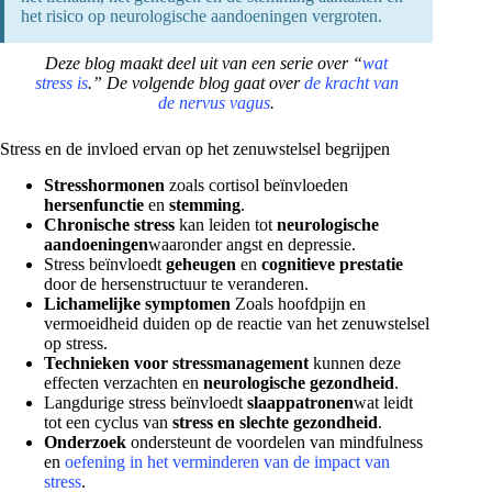
het risico op neurologische aandoeningen vergroten.
Deze blog maakt deel uit van een serie over “
wat
stress is
.” De volgende blog gaat over
de kracht van
de nervus vagus
.
Stress en de invloed ervan op het zenuwstelsel begrijpen
Stresshormonen
zoals cortisol beïnvloeden
hersenfunctie
en
stemming
.
Chronische stress
kan leiden tot
neurologische
aandoeningen
waaronder angst en depressie.
Stress beïnvloedt
geheugen
en
cognitieve prestatie
door de hersenstructuur te veranderen.
Lichamelijke symptomen
Zoals hoofdpijn en
vermoeidheid duiden op de reactie van het zenuwstelsel
op stress.
Technieken voor stressmanagement
kunnen deze
effecten verzachten en
neurologische gezondheid
.
Langdurige stress beïnvloedt
slaappatronen
wat leidt
tot een cyclus van
stress en slechte gezondheid
.
Onderzoek
ondersteunt de voordelen van mindfulness
en
oefening in het verminderen van de impact van
stress
.