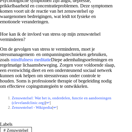
Psychologische symptomen zijn angst, depressie,
prikkelbaarheid en concentratieproblemen. Deze symptomen
komen voort uit de reactie van het zenuwstelsel op
waargenomen bedreigingen, wat leidt tot fysieke en
emotionele veranderingen.
Hoe kan ik de invloed van stress op mijn zenuwstelsel
verminderen?
Om de gevolgen van stress te verminderen, moet je
stressmanagement- en ontspanningstechnieken gebruiken,
zoals
mindfulness meditatie
Diepe ademhalingsoefeningen en
regelmatige lichaamsbeweging. Zorgen voor voldoende slaap,
een evenwichtig dieet en een ondersteunend sociaal netwerk
kunnen ook helpen om stressniveaus onder controle te
houden. Soms is professionele therapie of begeleiding nodig
om effectieve copingstrategieën te ontwikkelen.
Zenuwstelsel: Wat het is, onderdelen, functie en aandoeningen
(clevelandclinic.org)
[
↩
]
Zenuwstelsel - Wikipedia
[
↩
]
Labels
#
Zenuwstelsel