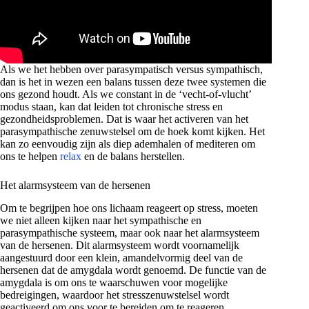
Als we het hebben over parasympatisch versus sympathisch,
dan is het in wezen een balans tussen deze twee systemen die
ons gezond houdt. Als we constant in de ‘vecht-of-vlucht’
modus staan, kan dat leiden tot chronische stress en
gezondheidsproblemen. Dat is waar het activeren van het
parasympathische zenuwstelsel om de hoek komt kijken. Het
kan zo eenvoudig zijn als diep ademhalen of mediteren om
ons te helpen
relax
en de balans herstellen.
Het alarmsysteem van de hersenen
Om te begrijpen hoe ons lichaam reageert op stress, moeten
we niet alleen kijken naar het sympathische en
parasympathische systeem, maar ook naar het alarmsysteem
van de hersenen. Dit alarmsysteem wordt voornamelijk
aangestuurd door een klein, amandelvormig deel van de
hersenen dat de amygdala wordt genoemd. De functie van de
amygdala is om ons te waarschuwen voor mogelijke
bedreigingen, waardoor het stresszenuwstelsel wordt
geactiveerd om ons voor te bereiden om te reageren.