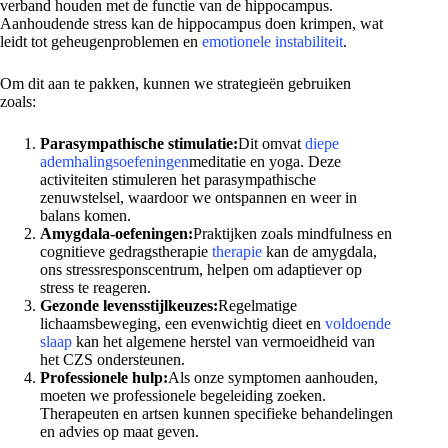
verband houden met de functie van de hippocampus.
Aanhoudende stress kan de hippocampus doen krimpen, wat
leidt tot geheugenproblemen en
emotionele instabiliteit
.
Om dit aan te pakken, kunnen we strategieën gebruiken
zoals:
Parasympathische stimulatie:
Dit omvat
diepe
ademhalingsoefeningen
meditatie en yoga. Deze
activiteiten stimuleren het parasympathische
zenuwstelsel, waardoor we ontspannen en weer in
balans komen.
Amygdala-oefeningen:
Praktijken zoals mindfulness en
cognitieve gedragstherapie
therapie
kan de amygdala,
ons stressresponscentrum, helpen om adaptiever op
stress te reageren.
Gezonde levensstijlkeuzes:
Regelmatige
lichaamsbeweging, een evenwichtig dieet en
voldoende
slaap
kan het algemene herstel van vermoeidheid van
het CZS ondersteunen.
Professionele hulp:
Als onze symptomen aanhouden,
moeten we professionele begeleiding zoeken.
Therapeuten en artsen kunnen specifieke behandelingen
en advies op maat geven.