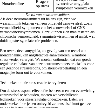
Reageert
Noradrenaline
overactieve amygdala
op stress
symptomen veroorzaken
De rol van neurotransmitters
Als deze neurotransmitters uit balans zijn, zien we
waarschijnlijk tekenen van een ontregeld zenuwstelsel, zoals
vermoeidheidssymptomen van het zenuwstelsel of CNS
vermoeidheidssymptomen. Deze kunnen zich manifesteren als
chronische vermoeidheid, stemmingswisselingen of angst, wat
duidt op stressgerelateerde problemen.
Een overactieve amygdala, als gevolg van een teveel aan
noradrenaline, kan angstreacties aanwakkeren, waardoor
stress verder verergert. We moeten onthouden dat een goede
regulatie en balans van deze neurotransmitters cruciaal is voor
een gezonde stressrespons, om stressoverbelasting en een
mogelijke burn-out te voorkomen.
Technieken om de stressreactie te reguleren
Om de stressrespons effectief te beheersen en een evenwichtig
zenuwstelsel te behouden, moeten we verschillende
technieken voor stressregulatie onderzoeken. Laten we
onderzoeken hoe je een ontregeld zenuwstelsel kunt genezen
en hoe je je zenuwstelsel kunt resetten.