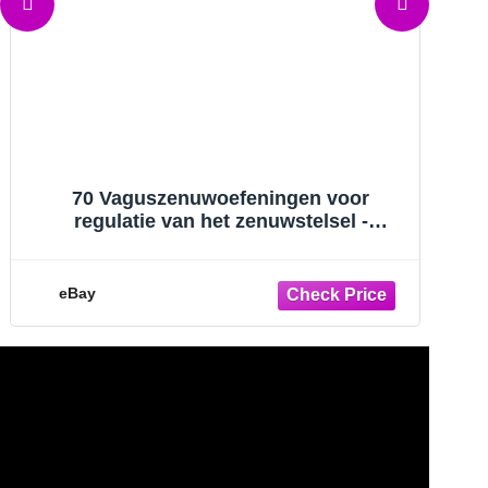
 Vaguszenuwoefeningen voor
Healing voor
gulatie van het zenuwstelsel -
– Herste
ddelen om stress te verminderen
uits
y
eBay