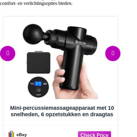
comfort- en verlichtingsopties bieden.
Nieuwe Aerlang-massagegun uit de
A
open doos, inclusief etui en 6
massagekoppen
eBay