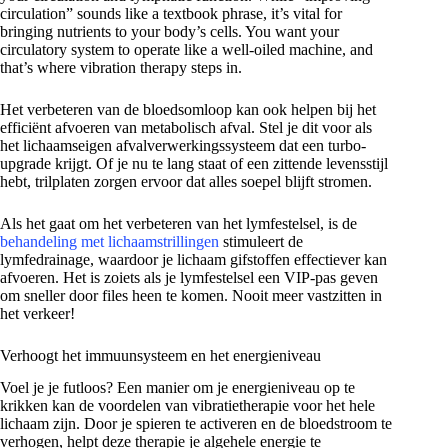
circulation” sounds like a textbook phrase, it’s vital for
bringing nutrients to your body’s cells. You want your
circulatory system to operate like a well-oiled machine, and
that’s where vibration therapy steps in.
Het verbeteren van de bloedsomloop kan ook helpen bij het
efficiënt afvoeren van metabolisch afval. Stel je dit voor als
het lichaamseigen afvalverwerkingssysteem dat een turbo-
upgrade krijgt. Of je nu te lang staat of een zittende levensstijl
hebt, trilplaten zorgen ervoor dat alles soepel blijft stromen.
Als het gaat om het verbeteren van het lymfestelsel, is de
behandeling met lichaamstrillingen
stimuleert de
lymfedrainage, waardoor je lichaam gifstoffen effectiever kan
afvoeren. Het is zoiets als je lymfestelsel een VIP-pas geven
om sneller door files heen te komen. Nooit meer vastzitten in
het verkeer!
Verhoogt het immuunsysteem en het energieniveau
Voel je je futloos? Een manier om je energieniveau op te
krikken kan de voordelen van vibratietherapie voor het hele
lichaam zijn. Door je spieren te activeren en de bloedstroom te
verhogen, helpt deze therapie je algehele energie te