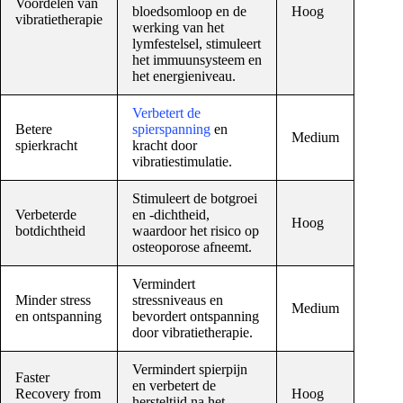
Voordelen van
bloedsomloop en de
Hoog
vibratietherapie
werking van het
lymfestelsel, stimuleert
het immuunsysteem en
het energieniveau.
Verbetert de
Betere
spierspanning
en
Medium
spierkracht
kracht door
vibratiestimulatie.
Stimuleert de botgroei
Verbeterde
en -dichtheid,
Hoog
botdichtheid
waardoor het risico op
osteoporose afneemt.
Vermindert
Minder stress
stressniveaus en
Medium
en ontspanning
bevordert ontspanning
door vibratietherapie.
Vermindert spierpijn
Faster
en verbetert de
Recovery from
Hoog
hersteltijd na het