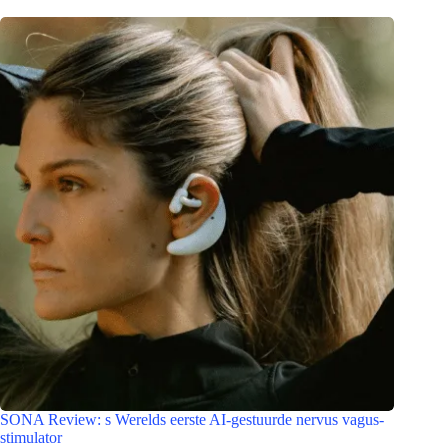
SONA Review: s Werelds eerste AI-gestuurde nervus vagus-
stimulator