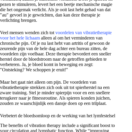
pezen te stimuleren, levert het een beetje mechanische magie
die het ongemak verlicht. Als je ooit last hebt gehad van dat
"au" gevoel in je gewrichten, dan kan deze therapie je
verlichting brengen.
Veel mensen wenden zich tot
voordelen van vibratietherapie
voor het hele lichaam
alleen al om het verminderen van
chronische pijn. Of je nu last hebt van artritis of gewoon de
zeurende pijn van de hele dag achter een bureau zitten, de
voordelen zijn voelbaar. Deze therapie bevordert een sneller
herstel door de bloedstroom naar de getroffen gebieden te
verbeteren. Ja, je bloed komt in beweging en zegt:
"Ontsteking? We schoppen je eruit!"
Maar het gaat niet alleen om pijn. De voordelen van
vibratietherapie strekken zich ook uit tot spierherstel na een
zware training. Stel je minder spierpijn voor en een snellere
terugkeer naar je fitnessroutine. Als spieren konden juichen,
zouden ze waarschijnlijk een dansje doen op een trilplaat.
Verbetert de bloedsomloop en de werking van het lymfestelsel
The benefits of vibration therapy include a significant boost to
your circulation and lymphatic function. While “improving