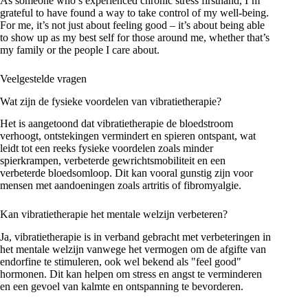
As someone who’s experienced chronic stress firsthand, I’m
grateful to have found a way to take control of my well-being.
For me, it’s not just about feeling good – it’s about being able
to show up as my best self for those around me, whether that’s
my family or the people I care about.
Veelgestelde vragen
Wat zijn de fysieke voordelen van vibratietherapie?
Het is aangetoond dat vibratietherapie de bloedstroom
verhoogt, ontstekingen vermindert en spieren ontspant, wat
leidt tot een reeks fysieke voordelen zoals minder
spierkrampen, verbeterde gewrichtsmobiliteit en een
verbeterde bloedsomloop. Dit kan vooral gunstig zijn voor
mensen met aandoeningen zoals artritis of fibromyalgie.
Kan vibratietherapie het mentale welzijn verbeteren?
Ja, vibratietherapie is in verband gebracht met verbeteringen in
het mentale welzijn vanwege het vermogen om de afgifte van
endorfine te stimuleren, ook wel bekend als "feel good"
hormonen. Dit kan helpen om stress en angst te verminderen
en een gevoel van kalmte en ontspanning te bevorderen.