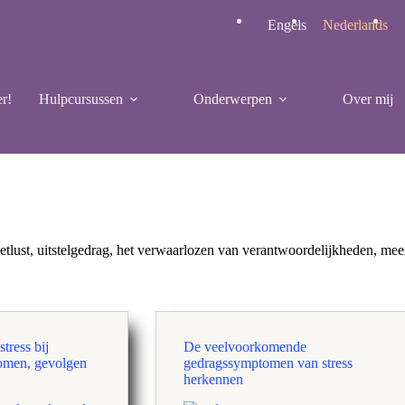
Engels
Nederlands
r!
Hulpcursussen
Onderwerpen
Over mij
etlust, uitstelgedrag, het verwaarlozen van verantwoordelijkheden, mee
tress bij
De veelvoorkomende
omen, gevolgen
gedragssymptomen van stress
herkennen