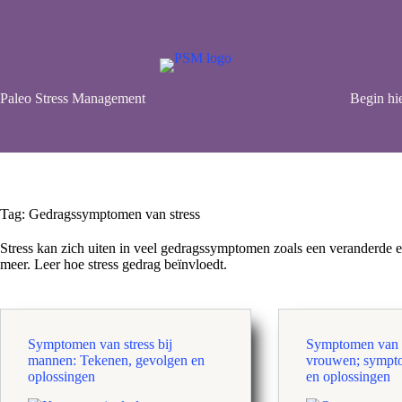
Ga
naar
de
inhoud
Paleo Stress Management
Begin hie
Tag:
Gedragssymptomen van stress
Stress kan zich uiten in veel gedragssymptomen zoals een veranderde e
meer. Leer hoe stress gedrag beïnvloedt.
Symptomen van stress bij
Symptomen van s
mannen: Tekenen, gevolgen en
vrouwen; sympt
oplossingen
en oplossingen