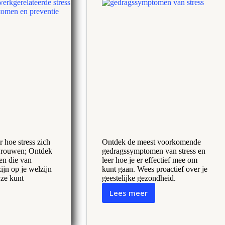
 hoe stress zich
Ontdek de meest voorkomende
 vrouwen; Ontdek
gedragssymptomen van stress en
en die van
leer hoe je er effectief mee om
ijn op je welzijn
kunt gaan. Wees proactief over je
 ze kunt
geestelijke gezondheid.
Lees meer
De
omen
veelvoorkomende
gedragssymptomen