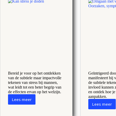
Bereid je voor op het ontdekken
Geïntrigeerd door
van de subtiele maar impactvolle
manifesteert bij
tekenen van stress bij mannen,
de subtiele teken
wat leidt tot een beter begrip van
invloed kunnen z
de effecten ervan op het welzijn.
en ontdek hoe je
aanpakken.
Lees meer
Symptomen
Lees meer
Sympt
van
van
stress