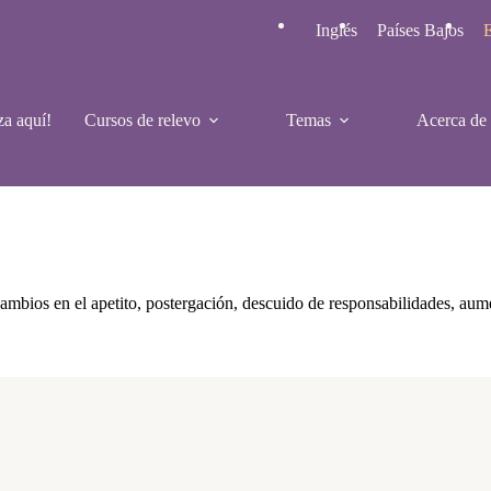
Inglés
Países Bajos
E
a aquí!
Cursos de relevo
Temas
Acerca de
mbios en el apetito, postergación, descuido de responsabilidades, aume