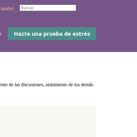
spañol
No
hay
resultados
Hazte una prueba de estrés
 mí
Contacto
nto de las discusiones, aislamiento de los demás