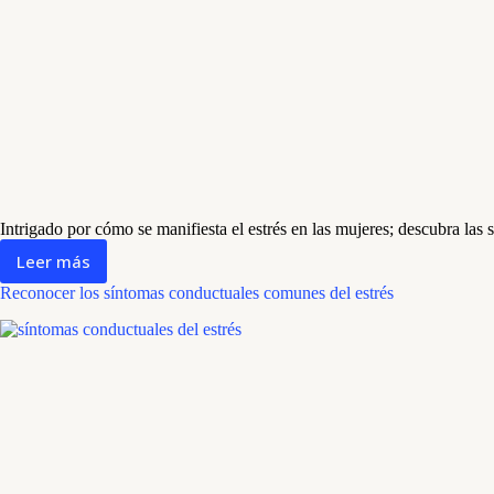
Intrigado por cómo se manifiesta el estrés en las mujeres; descubra las 
Leer más
Síntomas
del
Reconocer los síntomas conductuales comunes del estrés
estrés
en
las
mujeres:
signos,
efectos
y
soluciones