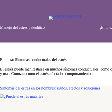
Saltar
al
contenido
Manejo del estrés paleolítico
¡Empiez
Etiqueta:
Síntomas conductuales del estrés
El estrés puede manifestarse en muchos síntomas conductuales, como ca
y más. Conozca cómo el estrés afecta los comportamientos.
Síntomas del estrés en los hombres: signos, efectos y soluciones