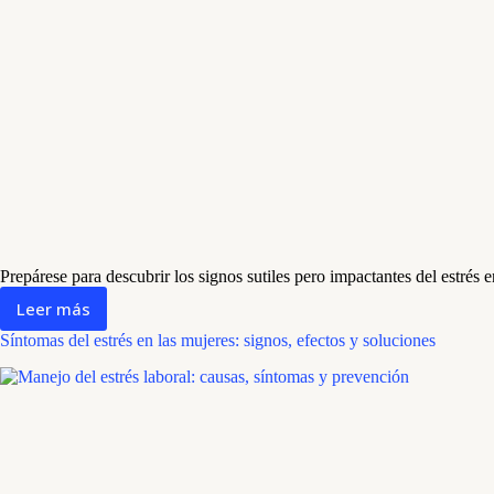
Prepárese para descubrir los signos sutiles pero impactantes del estrés
Leer más
Síntomas
del
Síntomas del estrés en las mujeres: signos, efectos y soluciones
estrés
en
los
hombres:
signos,
efectos