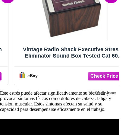
Vintage Radio Shack Executive Stress
Eliminator Sound Box Tested Cat 60-
Ju
2214
de
eBay
Este estrés puede afectar significativamente su bienestar y
provocar síntomas físicos como dolores de cabeza, fatiga y
tensión muscular. Estos síntomas afectan su salud y su
capacidad para desempeñarse eficazmente en el trabajo.