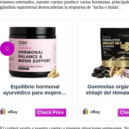
estamos estresados, nuestro cuerpo produce varias hormonas, principalm
glándula suprarrenal desencadenan la respuesta de ‘lucha o huida’.
Gominolas orgánicas de
Gotas de DHEA
shilajit del Himalaya, 3000
Equilibrio hor
mg, para la energía y el
del estrés, a
bienestar
energía, ve
eBay
eBay
El cortisol ayuda a nuestro cuerpo a manejar situaciones estresantes. N