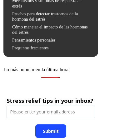
Mecanismos y síntomas de respuesta al
estrés
Pruebas para detectar trastornos de la
hormona del estrés
Cómo manejar el impacto de las hormonas
del estrés
Pensamientos personales
Preguntas frecuentes
Lo más popular en la última hora
Stress relief tips in your inbox?
Submit