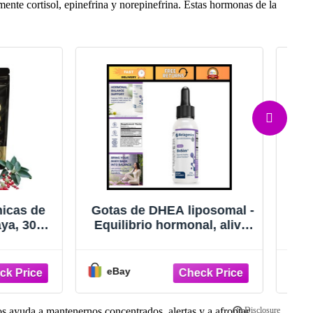
ente cortisol, epinefrina y norepinefrina. Estas hormonas de la
 liposomal -
Belle Vitale
monal, alivio
Hormone/Stress/Metabolis
umento de la
m/Blood Sugar Support 60
gano, sin
10/2026
eBay
os ayuda a mantenernos concentrados, alertas y a afrontar