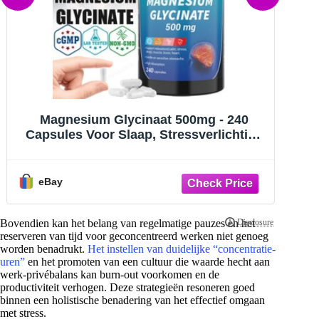
Magnesium Glycinaat 500mg - 240
Capsules Voor Slaap, Stressverlichting
Stre
Ondersteuning Bot
S
eBay
eBay
Bovendien kan het belang van regelmatige pauzes en het
reserveren van tijd voor geconcentreerd werken niet genoeg
worden benadrukt.
Het instellen van duidelijke “concentratie-
uren”
en het promoten van een cultuur die waarde hecht aan
werk-privébalans kan burn-out voorkomen en de
productiviteit verhogen. Deze strategieën resoneren goed
binnen een holistische benadering van het effectief omgaan
met stress.