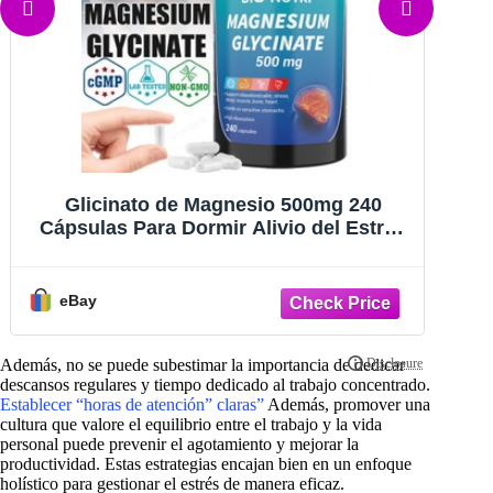
Gominolas de aceite de cáñamo -
Go
Veganas - Para el dolor, el sueño y para
i
calmar la ansiedad y el estrés -
Fabricadas en EE. UU. - 100 unidades
eBay
Además, no se puede subestimar la importancia de dedicar
descansos regulares y tiempo dedicado al trabajo concentrado.
Establecer “horas de atención” claras”
Además, promover una
cultura que valore el equilibrio entre el trabajo y la vida
personal puede prevenir el agotamiento y mejorar la
productividad. Estas estrategias encajan bien en un enfoque
holístico para gestionar el estrés de manera eficaz.