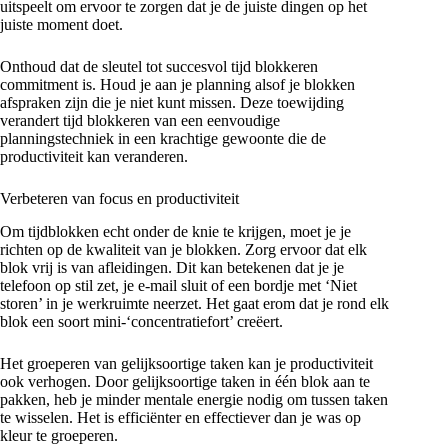
uitspeelt om ervoor te zorgen dat je de juiste dingen op het
juiste moment doet.
Onthoud dat de sleutel tot succesvol tijd blokkeren
commitment is. Houd je aan je planning alsof je blokken
afspraken zijn die je niet kunt missen. Deze toewijding
verandert tijd blokkeren van een eenvoudige
planningstechniek in een krachtige gewoonte die de
productiviteit kan veranderen.
Verbeteren van focus en productiviteit
Om tijdblokken echt onder de knie te krijgen, moet je je
richten op de kwaliteit van je blokken. Zorg ervoor dat elk
blok vrij is van afleidingen. Dit kan betekenen dat je je
telefoon op stil zet, je e-mail sluit of een bordje met ‘Niet
storen’ in je werkruimte neerzet. Het gaat erom dat je rond elk
blok een soort mini-‘concentratiefort’ creëert.
Het groeperen van gelijksoortige taken kan je productiviteit
ook verhogen. Door gelijksoortige taken in één blok aan te
pakken, heb je minder mentale energie nodig om tussen taken
te wisselen. Het is efficiënter en effectiever dan je was op
kleur te groeperen.