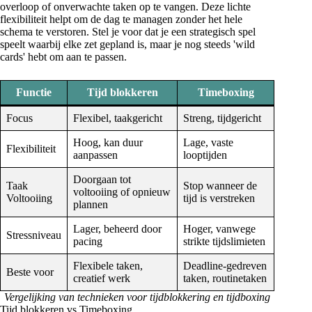
overloop of onverwachte taken op te vangen. Deze lichte
flexibiliteit helpt om de dag te managen zonder het hele
schema te verstoren. Stel je voor dat je een strategisch spel
speelt waarbij elke zet gepland is, maar je nog steeds 'wild
cards' hebt om aan te passen.
Functie
Tijd blokkeren
Timeboxing
Focus
Flexibel, taakgericht
Streng, tijdgericht
Hoog, kan duur
Lage, vaste
Flexibiliteit
aanpassen
looptijden
Doorgaan tot
Taak
Stop wanneer de
voltooiing of opnieuw
Voltooiing
tijd is verstreken
plannen
Lager, beheerd door
Hoger, vanwege
Stressniveau
pacing
strikte tijdslimieten
Flexibele taken,
Deadline-gedreven
Beste voor
creatief werk
taken, routinetaken
Vergelijking van technieken voor tijdblokkering en tijdboxing
Tijd blokkeren vs Timeboxing