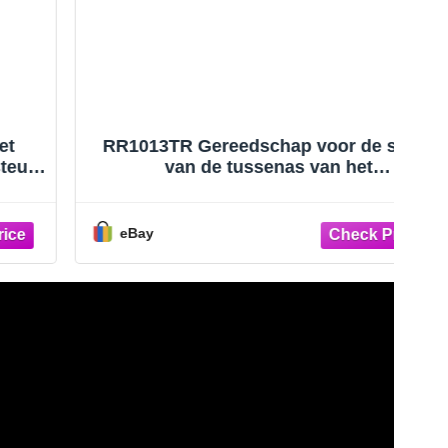
RR1013TR Gereedschap voor de steun
van de tussenas van het
ti
distributietimingblok voor Eaton Fuller
eBay