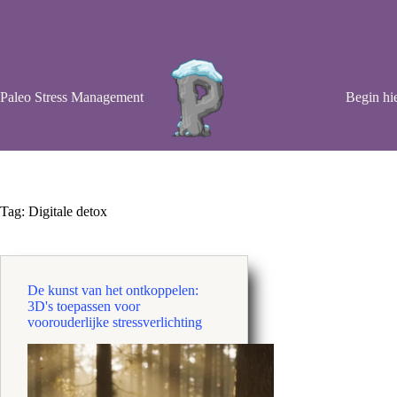
Ga
naar
de
inhoud
Paleo Stress Management
Begin hie
Tag:
Digitale detox
De kunst van het ontkoppelen:
3D's toepassen voor
voorouderlijke stressverlichting