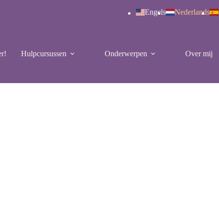
Engels
Nederlands
r!
Hulpcursussen
Onderwerpen
Over mij