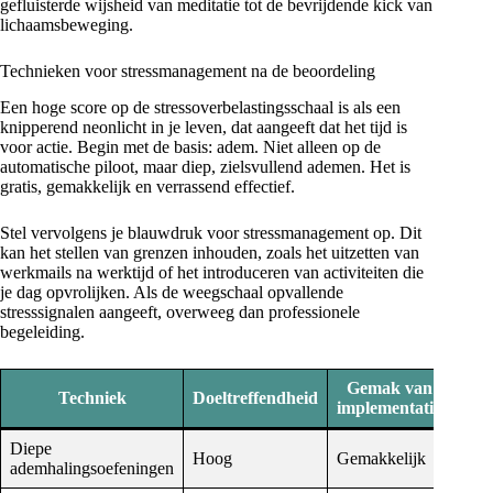
gefluisterde wijsheid van meditatie tot de bevrijdende kick van
lichaamsbeweging.
Technieken voor stressmanagement na de beoordeling
Een hoge score op de stressoverbelastingsschaal is als een
knipperend neonlicht in je leven, dat aangeeft dat het tijd is
voor actie. Begin met de basis: adem. Niet alleen op de
automatische piloot, maar diep, zielsvullend ademen. Het is
gratis, gemakkelijk en verrassend effectief.
Stel vervolgens je blauwdruk voor stressmanagement op. Dit
kan het stellen van grenzen inhouden, zoals het uitzetten van
werkmails na werktijd of het introduceren van activiteiten die
je dag opvrolijken. Als de weegschaal opvallende
stresssignalen aangeeft, overweeg dan professionele
begeleiding.
Gemak van
Techniek
Doeltreffendheid
Ko
implementatie
Diepe
Hoog
Gemakkelijk
Grat
ademhalingsoefeningen