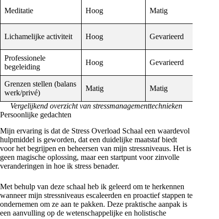
Grati
Meditatie
Hoog
Matig
laag
Vrij
Lichamelijke activiteit
Hoog
Gevarieerd
Hoo
Professionele
Gem
Hoog
Gevarieerd
begeleiding
tot 
Grenzen stellen (balans
Matig
Matig
Grat
werk/privé)
Vergelijkend overzicht van stressmanagementtechnieken
Persoonlijke gedachten
Mijn ervaring is dat de Stress Overload Schaal een waardevol
hulpmiddel is geworden, dat een duidelijke maatstaf biedt
voor het begrijpen en beheersen van mijn stressniveaus. Het is
geen magische oplossing, maar een startpunt voor zinvolle
veranderingen in hoe ik stress benader.
Met behulp van deze schaal heb ik geleerd om te herkennen
wanneer mijn stressniveaus escaleerden en proactief stappen te
ondernemen om ze aan te pakken. Deze praktische aanpak is
een aanvulling op de wetenschappelijke en holistische