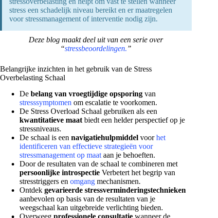
stressoverbelasting en helpt om vast te stellen wanneer
stress een schadelijk niveau bereikt en er maatregelen
voor stressmanagement of interventie nodig zijn.
Deze blog maakt deel uit van een serie over
“
stressbeoordelingen.
”
Belangrijke inzichten in het gebruik van de Stress
Overbelasting Schaal
De
belang van vroegtijdige opsporing
van
stresssymptomen
om escalatie te voorkomen.
De Stress Overload Schaal gebruiken als een
kwantitatieve maat
biedt een helder perspectief op je
stressniveaus.
De schaal is een
navigatiehulpmiddel
voor
het
identificeren van effectieve strategieën voor
stressmanagement op maat
aan je behoeften.
Door de resultaten van de schaal te combineren met
persoonlijke introspectie
Verbetert het begrip van
stresstriggers en
omgang
mechanismen.
Ontdek
gevarieerde stressverminderingstechnieken
aanbevolen op basis van de resultaten van je
weegschaal kan uitgebreide verlichting bieden.
Overweeg
professionele consultatie
wanneer de