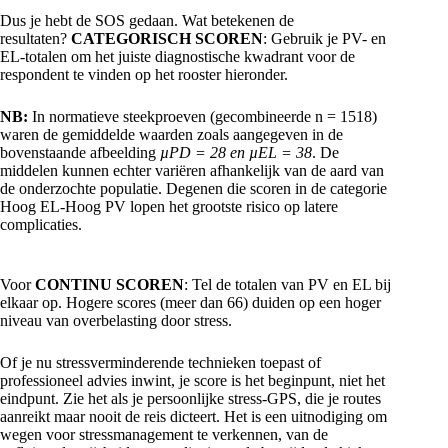
Dus je hebt de SOS gedaan. Wat betekenen de
resultaten?
CATEGORISCH SCOREN
: Gebruik je PV- en
EL-totalen om het juiste diagnostische kwadrant voor de
respondent te vinden op het rooster hieronder.
NB:
In normatieve steekproeven (gecombineerde n = 1518)
waren de gemiddelde waarden zoals aangegeven in de
bovenstaande afbeelding
µPD = 28 en µEL = 38
. De
middelen kunnen echter variëren afhankelijk van de aard van
de onderzochte populatie. Degenen die scoren in de categorie
Hoog EL-Hoog PV lopen het grootste risico op latere
complicaties.
Voor
CONTINU SCOREN
: Tel de totalen van PV en EL bij
elkaar op. Hogere scores (meer dan 66) duiden op een hoger
niveau van overbelasting door stress.
Of je nu stressverminderende technieken toepast of
professioneel advies inwint, je score is het beginpunt, niet het
eindpunt. Zie het als je persoonlijke stress-GPS, die je routes
aanreikt maar nooit de reis dicteert. Het is een uitnodiging om
wegen voor stressmanagement te verkennen, van de