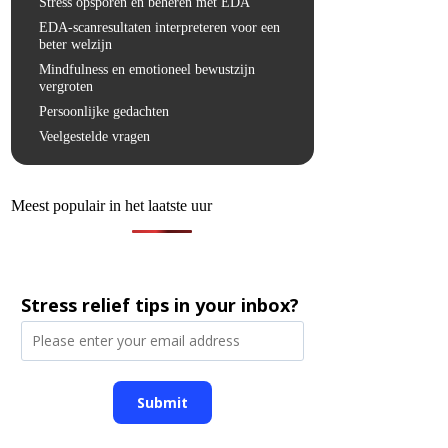
Stress opsporen en beheren met EDA
EDA-scanresultaten interpreteren voor een
beter welzijn
Mindfulness en emotioneel bewustzijn
vergroten
Persoonlijke gedachten
Veelgestelde vragen
Meest populair in het laatste uur
Stress relief tips in your inbox?
Submit