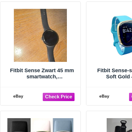
Fitbit Sense Zwart 45 mm
Fitbit Sense-
smartwatch,
Soft Gold
waterbestendig, met EDA-
ingebouwde 
hartslagmeter
EDA, turkoois
eBay
eBay