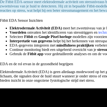
De Fitbit EDA-sensor meet elektrodermale activiteit om stressniveaus b
zweetniveau van je huid te detecteren. Hij zit in bepaalde Fitbit-modelle
reacties op stress, wat helpt bij een beter stressmanagement en het be
Fitbit EDA Sensor Inzichten
Elektrodermale Activiteit (EDA)
meet het zweetniveau van je hu
Voordelen
omvatten het identificeren van stresstriggers en
techn
Selecteer
Fitbit
en
Google Pixel horloge
modellen zijn voorzie
Interpretatie van gegevens
helpt bij het herkennen van stressp
EDA-gegevens integreren met
mindfulness praktijken
verbeter
Continue monitoring biedt een uitgebreid overzicht van je
stres
Gebruik de
Fitbit app
voor gedetailleerde analyses en om de voor
EDA en de rol ervan in de gezondheid begrijpen
Elektrodermale Activiteit (EDA) is geen alledaags modewoord op het g
lichaam, die signalen door de huid stuurt wanneer je onder stress of 
bieden inzicht in onze ongeziene fysiologische strijd met stress.