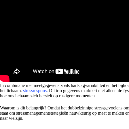
In combinatie met meetgegevens zoals hartslagvariabiliteit en het bij
het lichaam.
stressrespons
. Dit trio gegevens markeert niet alleen de fy
hoe ons lichaam zich herstelt op rustigere momenten.
Waarom is dit belangrijk? Omdat het dubbelzinnige stressgevoelens omz
staat om stressmanagementstrategieën nauwkeurig op maat te maken en a
naar welzijn.