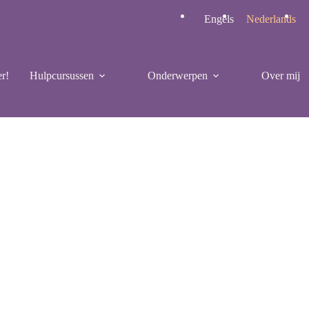
Engels
Nederlands
r!
Hulpcursussen
Onderwerpen
Over mij