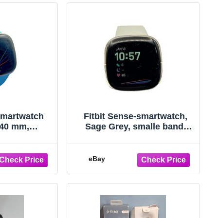
smartwatch
Fitbit Sense-smartwatch,
 40 mm,
Sage Grey, smalle band,
GPS, ECG,
ECG, EDA, stressmeting,
blauwe band
GPS, hartslagmeting
eBay