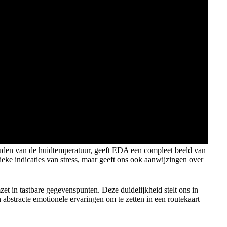
houden van de huidtemperatuur, geeft EDA een compleet beeld van
sieke indicaties van stress, maar geeft ons ook aanwijzingen over
et in tastbare gegevenspunten. Deze duidelijkheid stelt ons in
bstracte emotionele ervaringen om te zetten in een routekaart