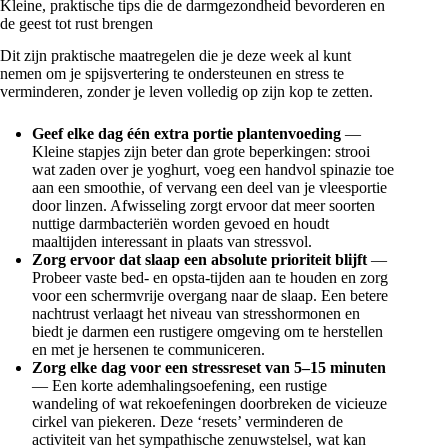
Kleine, praktische tips die de darmgezondheid bevorderen en
de geest tot rust brengen
Dit zijn praktische maatregelen die je deze week al kunt
nemen om je spijsvertering te ondersteunen en stress te
verminderen, zonder je leven volledig op zijn kop te zetten.
Geef elke dag één extra portie plantenvoeding
—
Kleine stapjes zijn beter dan grote beperkingen: strooi
wat zaden over je yoghurt, voeg een handvol spinazie toe
aan een smoothie, of vervang een deel van je vleesportie
door linzen. Afwisseling zorgt ervoor dat meer soorten
nuttige darmbacteriën worden gevoed en houdt
maaltijden interessant in plaats van stressvol.
Zorg ervoor dat slaap een absolute prioriteit blijft
—
Probeer vaste bed- en opsta-tijden aan te houden en zorg
voor een schermvrije overgang naar de slaap. Een betere
nachtrust verlaagt het niveau van stresshormonen en
biedt je darmen een rustigere omgeving om te herstellen
en met je hersenen te communiceren.
Zorg elke dag voor een stressreset van 5–15 minuten
— Een korte ademhalingsoefening, een rustige
wandeling of wat rekoefeningen doorbreken de vicieuze
cirkel van piekeren. Deze ‘resets’ verminderen de
activiteit van het sympathische zenuwstelsel, wat kan