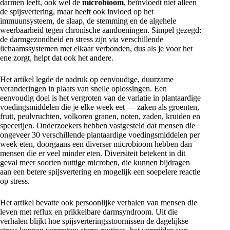
darmen leeft, ook wel de
microbioom
, beïnvloedt niet alleen
de spijsvertering, maar heeft ook invloed op het
immuunsysteem, de slaap, de stemming en de algehele
weerbaarheid tegen chronische aandoeningen. Simpel gezegd:
de darmgezondheid en stress zijn via verschillende
lichaamssystemen met elkaar verbonden, dus als je voor het
ene zorgt, helpt dat ook het andere.
Het artikel legde de nadruk op eenvoudige, duurzame
veranderingen in plaats van snelle oplossingen. Een
eenvoudig doel is het vergroten van de variatie in plantaardige
voedingsmiddelen die je elke week eet — zaken als groenten,
fruit, peulvruchten, volkoren granen, noten, zaden, kruiden en
specerijen. Onderzoekers hebben vastgesteld dat mensen die
ongeveer 30 verschillende plantaardige voedingsmiddelen per
week eten, doorgaans een diverser microbioom hebben dan
mensen die er veel minder eten. Diversiteit betekent in dit
geval meer soorten nuttige microben, die kunnen bijdragen
aan een betere spijsvertering en mogelijk een soepelere reactie
op stress.
Het artikel bevatte ook persoonlijke verhalen van mensen die
leven met reflux en prikkelbare darmsyndroom. Uit die
verhalen blijkt hoe spijsverteringsstoornissen de dagelijkse