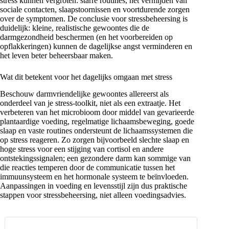
stress kunnen vergroten: starre routines, het vermijden van
sociale contacten, slaapstoornissen en voortdurende zorgen
over de symptomen. De conclusie voor stressbeheersing is
duidelijk: kleine, realistische gewoontes die de
darmgezondheid beschermen (en het voorbereiden op
opflakkeringen) kunnen de dagelijkse angst verminderen en
het leven beter beheersbaar maken.
Wat dit betekent voor het dagelijks omgaan met stress
Beschouw darmvriendelijke gewoontes allereerst als
onderdeel van je stress-toolkit, niet als een extraatje. Het
verbeteren van het microbioom door middel van gevarieerde
plantaardige voeding, regelmatige lichaamsbeweging, goede
slaap en vaste routines ondersteunt de lichaamssystemen die
op stress reageren. Zo zorgen bijvoorbeeld slechte slaap en
hoge stress voor een stijging van cortisol en andere
ontstekingssignalen; een gezondere darm kan sommige van
die reacties temperen door de communicatie tussen het
immuunsysteem en het hormonale systeem te beïnvloeden.
Aanpassingen in voeding en levensstijl zijn dus praktische
stappen voor stressbeheersing, niet alleen voedingsadvies.