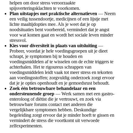
helpen om door stress veroorzaakte
spijsverteringsklachten te voorkomen.
Plan uitstapjes met praktische alternatieven
— Neem
een veilig tussendoortje, medicijnen of een lijstje met
lichte maaltijdopties mee. Als je weet dat je op
noodsituaties bent voorbereid, vermindert dat je angst
voor wat komen gaat en wordt het sociale leven minder
stressvol.
Kies voor diversiteit in plaats van uitsluiting
—
Probeer, voordat je hele voedingsgroepen uit je dieet
schrapt, je symptomen bij te houden en
voedingsmiddelen af te wisselen om de echte triggers te
achterhalen. Het te rigoureus schrappen van
voedingsmiddelen leidt vaak tot meer stress en tekorten
aan voedingsstoffen; zorgvuldig onderzoek zorgt ervoor
dat je je opties openhoudt en je gemoedsrust behoudt.
Zoek één betrouwbare behandelaar en een
ondersteunende groep
— Werk samen met een gastro-
enteroloog of diëtist die je vertrouwt, en zoek via
betrouwbare forums contact met anderen die
vergelijkbare symptomen hebben. Deskundige
begeleiding zorgt ervoor dat je minder hoeft te gissen en
vermindert de stress die voortkomt uit verwoede
zelfexperimenten.