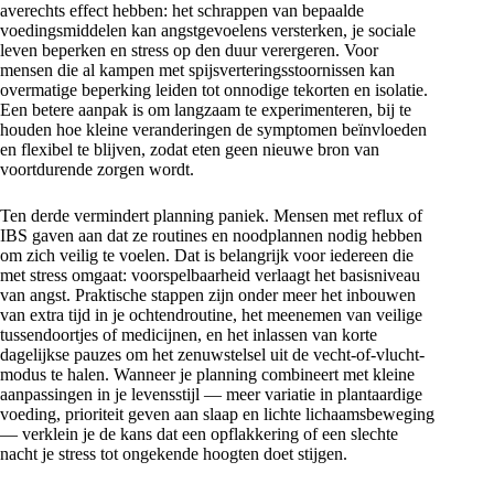
averechts effect hebben: het schrappen van bepaalde
voedingsmiddelen kan angstgevoelens versterken, je sociale
leven beperken en stress op den duur verergeren. Voor
mensen die al kampen met spijsverteringsstoornissen kan
overmatige beperking leiden tot onnodige tekorten en isolatie.
Een betere aanpak is om langzaam te experimenteren, bij te
houden hoe kleine veranderingen de symptomen beïnvloeden
en flexibel te blijven, zodat eten geen nieuwe bron van
voortdurende zorgen wordt.
Ten derde vermindert planning paniek. Mensen met reflux of
IBS gaven aan dat ze routines en noodplannen nodig hebben
om zich veilig te voelen. Dat is belangrijk voor iedereen die
met stress omgaat: voorspelbaarheid verlaagt het basisniveau
van angst. Praktische stappen zijn onder meer het inbouwen
van extra tijd in je ochtendroutine, het meenemen van veilige
tussendoortjes of medicijnen, en het inlassen van korte
dagelijkse pauzes om het zenuwstelsel uit de vecht-of-vlucht-
modus te halen. Wanneer je planning combineert met kleine
aanpassingen in je levensstijl — meer variatie in plantaardige
voeding, prioriteit geven aan slaap en lichte lichaamsbeweging
— verklein je de kans dat een opflakkering of een slechte
nacht je stress tot ongekende hoogten doet stijgen.