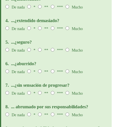
De nada
*
**
***
Mucho
4.
...¿extendido demasiado?
De nada
*
**
***
Mucho
5.
...¿seguro?
De nada
*
**
***
Mucho
6.
...¿aburrido?
De nada
*
**
***
Mucho
7.
...¿sin sensación de progresar?
De nada
*
**
***
Mucho
8.
... abrumado por sus responsabilidades?
De nada
*
**
***
Mucho