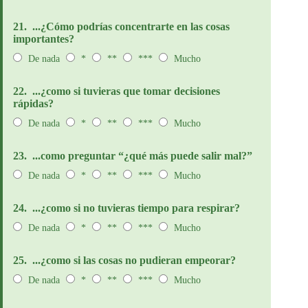
21.
...¿Cómo podrías concentrarte en las cosas
importantes?
De nada
*
**
***
Mucho
22.
...¿como si tuvieras que tomar decisiones
rápidas?
De nada
*
**
***
Mucho
23.
...como preguntar “¿qué más puede salir mal?”
De nada
*
**
***
Mucho
24.
...¿como si no tuvieras tiempo para respirar?
De nada
*
**
***
Mucho
25.
...¿como si las cosas no pudieran empeorar?
De nada
*
**
***
Mucho