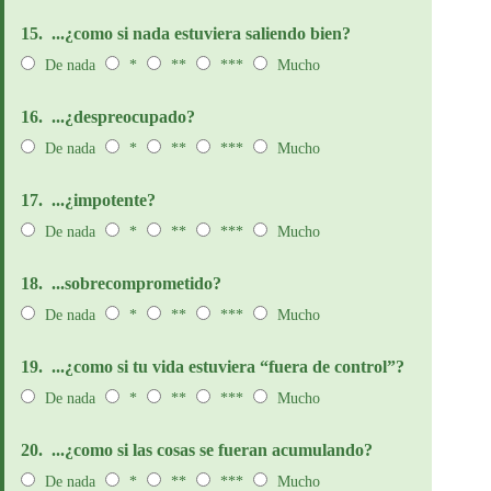
15.
...¿como si nada estuviera saliendo bien?
De nada
*
**
***
Mucho
16.
...¿despreocupado?
De nada
*
**
***
Mucho
17.
...¿impotente?
De nada
*
**
***
Mucho
18.
...sobrecomprometido?
De nada
*
**
***
Mucho
19.
...¿como si tu vida estuviera “fuera de control”?
De nada
*
**
***
Mucho
20.
...¿como si las cosas se fueran acumulando?
De nada
*
**
***
Mucho