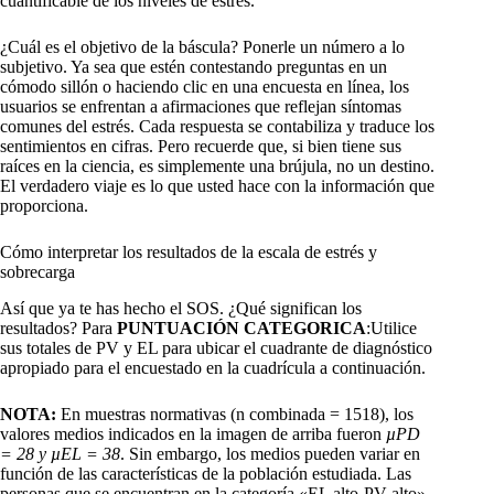
cuantificable de los niveles de estrés.
¿Cuál es el objetivo de la báscula? Ponerle un número a lo
subjetivo. Ya sea que estén contestando preguntas en un
cómodo sillón o haciendo clic en una encuesta en línea, los
usuarios se enfrentan a afirmaciones que reflejan síntomas
comunes del estrés. Cada respuesta se contabiliza y traduce los
sentimientos en cifras. Pero recuerde que, si bien tiene sus
raíces en la ciencia, es simplemente una brújula, no un destino.
El verdadero viaje es lo que usted hace con la información que
proporciona.
Cómo interpretar los resultados de la escala de estrés y
sobrecarga
Así que ya te has hecho el SOS. ¿Qué significan los
resultados? Para
PUNTUACIÓN CATEGORICA
:Utilice
sus totales de PV y EL para ubicar el cuadrante de diagnóstico
apropiado para el encuestado en la cuadrícula a continuación.
NOTA:
En muestras normativas (n combinada = 1518), los
valores medios indicados en la imagen de arriba fueron
µPD
= 28 y µEL = 38
. Sin embargo, los medios pueden variar en
función de las características de la población estudiada. Las
personas que se encuentran en la categoría «EL alto-PV alto»