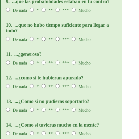
9.
...que las probabilidades estaban en tu contra?
De nada
*
**
***
Mucho
10.
...que no hubo tiempo suficiente para llegar a
todo?
De nada
*
**
***
Mucho
11.
...¿generoso?
De nada
*
**
***
Mucho
12.
...¿como si te hubieran apurado?
De nada
*
**
***
Mucho
13.
...¿Como si no pudieras soportarlo?
De nada
*
**
***
Mucho
14.
...¿Como si tuvieras mucho en la mente?
De nada
*
**
***
Mucho