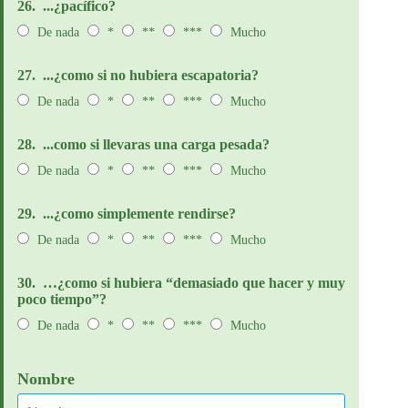
26.
...¿pacífico?
De nada
*
**
***
Mucho
27.
...¿como si no hubiera escapatoria?
De nada
*
**
***
Mucho
28.
...como si llevaras una carga pesada?
De nada
*
**
***
Mucho
29.
...¿como simplemente rendirse?
De nada
*
**
***
Mucho
30.
…¿como si hubiera “demasiado que hacer y muy
poco tiempo”?
De nada
*
**
***
Mucho
Nombre