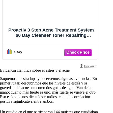
15% Gel para el tratamiento del acné
con ácido azelaico, 30 g. Crema
Ac
antiimperfecciones
eBay
Evidencia científica sobre el estrés y el acné
Saquemos nuestra lupa y observemos algunas evidencias. En
primer lugar, descubrimos que los niveles de estrés y la
gravedad del acné son como dos gotas de agua. Van de la
mano: cuanto más fuerte es uno, más fuerte se vuelve el otro.
Eso es lo que nos dicen los estudios, con una correlación
positiva significativa entre ambos.
Un estudio en el que participaron 144 mujeres que estudiaban