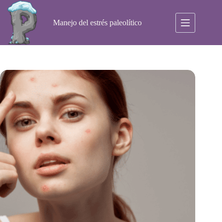
Saltar
al
contenido
Manejo del estrés paleolítico