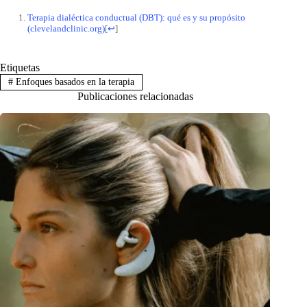
Terapia dialéctica conductual (DBT): qué es y su propósito
(clevelandclinic.org)
[
↩
]
Etiquetas
#
Enfoques basados en la terapia
Publicaciones relacionadas