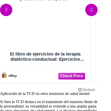
Baraja de tarjetas para el desarrollo de
habilidades de la TDC de Lane
Es
Pederson: asesoramiento y autoayuda
eBay
Aplicación de la TCD en otros trastornos de salud mental
Si bien la TCD destaca en el tratamiento del trastorno límite de
la personalidad, su versatilidad se extiende a una amplia gama
de otras afecciones de salud mental. Las técnicas desarrolladas