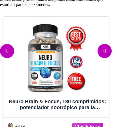
estudian para sus exámenes.
Potenciador cerebral nootrópico, 60
cápsulas, apoyo para la salud cerebral y
C
la memoria, suplemento nootrópico
eBay