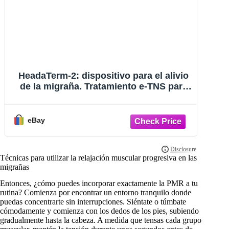
HeadaTerm-2 Migraine Relief Device e-
Mi
TNS Treatment For migraine and
– 
Headache
eBay
Técnicas para utilizar la relajación muscular progresiva en las
migrañas
Entonces, ¿cómo puedes incorporar exactamente la PMR a tu
rutina? Comienza por encontrar un entorno tranquilo donde
puedas concentrarte sin interrupciones. Siéntate o túmbate
cómodamente y comienza con los dedos de los pies, subiendo
gradualmente hasta la cabeza. A medida que tensas cada grupo