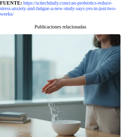
FUENTE:
https://scitechdaily.com/can-probiotics-reduce-
stress-anxiety-and-fatigue-a-new-study-says-yes-in-just-two-
weeks/
Publicaciones relacionadas