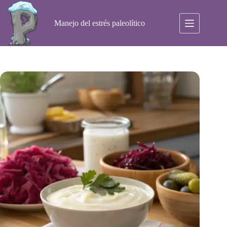
Saltar
al
contenido
Manejo del estrés paleolítico