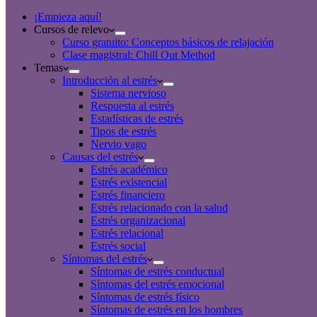
resultados
¡Empieza aquí!
Cursos de relevo
Curso gratuito: Conceptos básicos de relajación
Clase magistral: Chill Out Method
Temas
Introducción al estrés
Sistema nervioso
Respuesta al estrés
Estadísticas de estrés
Tipos de estrés
Nervio vago
Causas del estrés
Estrés académico
Estrés existencial
Estrés financiero
Estrés relacionado con la salud
Estrés organizacional
Estrés relacional
Estrés social
Síntomas del estrés
Síntomas de estrés conductual
Síntomas del estrés emocional
Síntomas de estrés físico
Síntomas de estrés en los hombres