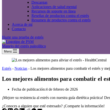
Descargas
Aplicaciones de salud mental
Recursos de soporte en línea
Reseñas de productos contra el estrés
Resumen de productos contra el estrés
Acerca de mí
Contacto
Hazte una prueba de estrés
Manejo del estrés paleolítico
Menú
Estrés
-
Noticias
-
Los mejores alimentos para combatir el estrés y mej
Los mejores alimentos para combatir el es
Fecha de publicación:
4 de febrero de 2026
¡Mejore su resistencia al estrés con nuestra guía dietética práctica!
¿Conoces a alguien que esté estresado? ¡Comparte la información!