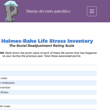
Saltar
al
contenido
Manejo del estrés paleolítico