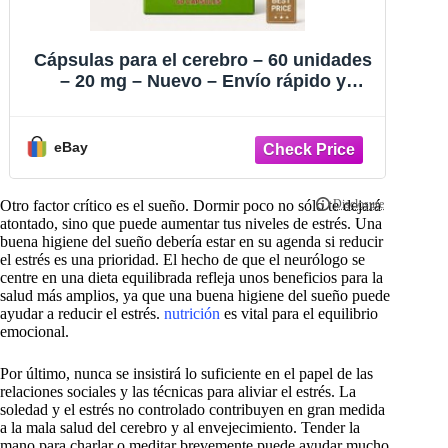
Cápsulas para el cerebro – 60 unidades
Pa
– 20 mg – Nuevo – Envío rápido y
gratuito para la memoria y el cerebro
eBay
Otro factor crítico es el sueño. Dormir poco no sólo te dejará
atontado, sino que puede aumentar tus niveles de estrés. Una
buena higiene del sueño debería estar en su agenda si reducir
el estrés es una prioridad. El hecho de que el neurólogo se
centre en una dieta equilibrada refleja unos beneficios para la
salud más amplios, ya que una buena higiene del sueño puede
ayudar a reducir el estrés.
nutrición
es vital para el equilibrio
emocional.
Por último, nunca se insistirá lo suficiente en el papel de las
relaciones sociales y las técnicas para aliviar el estrés. La
soledad y el estrés no controlado contribuyen en gran medida
a la mala salud del cerebro y al envejecimiento. Tender la
mano para charlar o meditar brevemente puede ayudar mucho