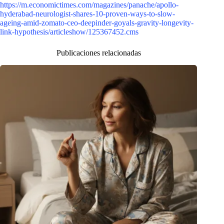
https://m.economictimes.com/magazines/panache/apollo-
hyderabad-neurologist-shares-10-proven-ways-to-slow-
ageing-amid-zomato-ceo-deepinder-goyals-gravity-longevity-
link-hypothesis/articleshow/125367452.cms
Publicaciones relacionadas