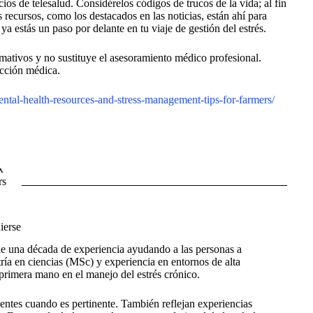
cios de telesalud. Considérelos códigos de trucos de la vida; al fin
s recursos, como los destacados en las noticias, están ahí para
a estás un paso por delante en tu viaje de gestión del estrés.
rmativos y no sustituye el asesoramiento médico profesional.
ección médica.
ental-health-resources-and-stress-management-tips-for-farmers/
ierse
de una década de experiencia ayudando a las personas a
tría en ciencias (MSc) y experiencia en entornos de alta
 primera mano en el manejo del estrés crónico.
fuentes cuando es pertinente. También reflejan experiencias