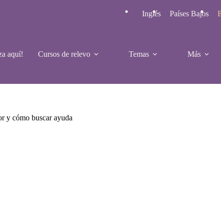
Inglés
Países Bajos
E
a aquí!
Cursos de relevo
Temas
Más