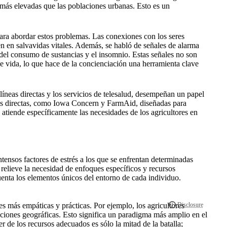
o más elevadas que las poblaciones urbanas. Esto es un
ara abordar estos problemas. Las conexiones con los seres
ten en salvavidas vitales. Además, se habló de señales de alarma
 del consumo de sustancias y el insomnio. Estas señales no son
de vida, lo que hace de la concienciación una herramienta clave
 líneas directas y los servicios de telesalud, desempeñan un papel
eas directas, como Iowa Concern y FarmAid, diseñadas para
 atiende específicamente las necesidades de los agricultores en
intensos factores de estrés a los que se enfrentan determinadas
e relieve la necesidad de enfoques específicos y recursos
cuenta los elementos únicos del entorno de cada individuo.
es más empáticas y prácticas. Por ejemplo, los agricultores
aciones geográficas. Esto significa un paradigma más amplio en el
r de los recursos adecuados es sólo la mitad de la batalla;