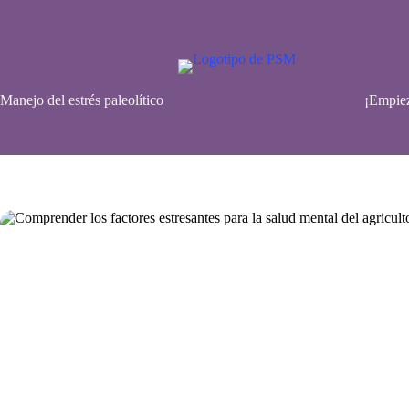
Saltar
al
contenido
Manejo del estrés paleolítico
¡Empiez