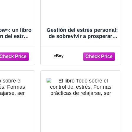
w»: un libro
Gestión del estrés personal:
n del estrés
de sobrevivir a prosperar -
que nuevo,
Edición en rústica
az - BUENO
eBay