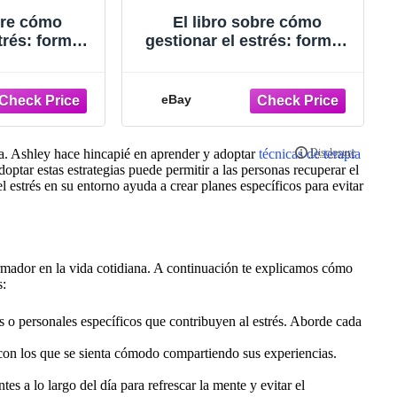
bre cómo
El libro sobre cómo
trés: formas
gestionar el estrés: formas
relajarse y
prácticas de relajarse y
udable
estar saludable
eBay
Dra. Ashley hace hincapié en aprender y adoptar
técnicas de terapia
doptar estas estrategias puede permitir a las personas recuperar el
 estrés en su entorno ayuda a crear planes específicos para evitar
formador en la vida cotidiana. A continuación te explicamos cómo
s:
s o personales específicos que contribuyen al estrés. Aborde cada
con los que se sienta cómodo compartiendo sus experiencias.
s a lo largo del día para refrescar la mente y evitar el