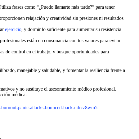
Utiliza frases como “¿Puedo llamarte más tarde?” para tener
roporcionen relajación y creatividad sin presiones ni resultados
lar
ejercicio
, y dormir lo suficiente para aumentar su resistencia
rofesionales están en consonancia con tus valores para evitar
s de control en el trabajo, y busque oportunidades para
librado, manejable y saludable, y fomentar la resiliencia frente a
rmativos y no sustituye el asesoramiento médico profesional.
ección médica.
e/gp-burnout-panic-attacks-bounced-back-ndrcz8wm5