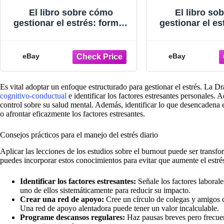
El libro sobre cómo
El libro so
gestionar el estrés: formas
gestionar el es
prácticas de relajarse y
prácticas de 
estar saludable
estar sal
eBay
eBay
Es vital adoptar un enfoque estructurado para gestionar el estrés. La 
cognitivo-conductual
e identificar los factores estresantes personales. A
control sobre su salud mental. Además, identificar lo que desencadena el
o afrontar eficazmente los factores estresantes.
Consejos prácticos para el manejo del estrés diario
Aplicar las lecciones de los estudios sobre el burnout puede ser trans
puedes incorporar estos conocimientos para evitar que aumente el estré
Identificar los factores estresantes:
Señale los factores laborale
uno de ellos sistemáticamente para reducir su impacto.
Crear una red de apoyo:
Cree un círculo de colegas y amigos 
Una red de apoyo alentadora puede tener un valor incalculable.
Programe descansos regulares:
Haz pausas breves pero frecuente