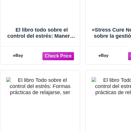
El libro todo sobre el
«Stress Cure No
control del estrés: Maneras
sobre la gestió
prácticas de relajarse, estar
con un enfo
sano - GOOD
lógico y efic
eBay
eBay