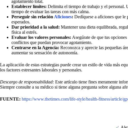
agotamiento total.
Establecer límites:
Delimita el tiempo de trabajo y el personal. 
tiempo de evaluar las tareas con más calma.
Perseguir sin relación
Aficiones
:
Dedíquese a aficiones que le p
esperados.
Dar prioridad a la salud:
Mantener una dieta equilibrada, regu
física al estrés.
Evaluar los valores personales:
Asegúrate de que tus opciones p
conflictos que puedan provocar agotamiento.
Centrarse en la Agencia:
Reconozca y aprecie las pequeñas área
aumentar su sensación de autonomía.
La aplicación de estas estrategias puede crear un estilo de vida más equi
los factores estresantes laborales y personales.
Descargo de responsabilidad:
Este artículo tiene fines meramente info
Siempre consulte a su médico si tiene alguna pregunta sobre alguna af
FUENTE:
https://www.thetimes.com/life-style/health-fitness/articl