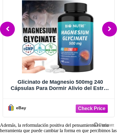
500mg 240
Gomitas naturales para aliviar el 
o del Estrés
ideales para el dolor, el insomnio
e
ansiedad (100 unidades)
eBay
Además, la reformulación positiva del pensamiento es una
herramienta que puede cambiar la forma en que percibimos las