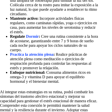
una lámpara de fototerapia para simular la luz del sol.
Colócala cerca de tu rostro para imitar la exposición a la
luz natural, lo que puede ayudarte a restablecer tu ritmo
circadiano.
Mantente activo:
Incorpore actividades físicas
regulares, como caminatas rápidas, yoga o ejercicios en
casa, para aumentar los niveles de serotonina y reducir
el estrés.
Regulate
Dormir
:
Cree una rutina consistente a la hora
de acostarse, garantizando entre 7 y 9 horas de sueño
cada noche para apoyar los ciclos naturales de su
cuerpo.
Practica la atención plena
:
Realice prácticas de
atención plena como meditación o ejercicios de
respiración profunda para controlar las respuestas al
estrés y promover la relajación.
Enfoque nutricional:
Consuma alimentos ricos en
omega-3 y vitamina D para apoyar el equilibrio
hormonal y el bienestar mental.
Al integrar estas estrategias en su rutina, podrá combatir los
síntomas del trastorno afectivo estacional y mejorar su
capacidad para gestionar el estrés estacional de manera eficaz.
Comprender esta conexión le permitirá mantener la salud
mental y la resiliencia durante el invierno. Adoptar estas