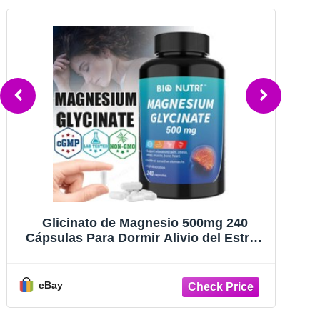
Glicinato de Magnesio 500mg 240
Cápsulas Para Dormir Alivio del Estrés
Ve
Apoyo Óseo Lote
F
eBay