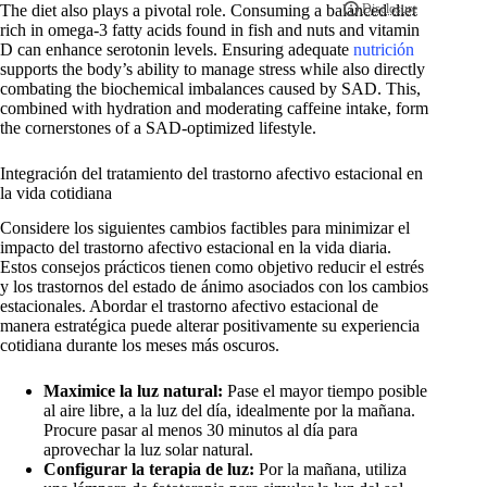
The diet also plays a pivotal role. Consuming a balanced diet
rich in omega-3 fatty acids found in fish and nuts and vitamin
D can enhance serotonin levels. Ensuring adequate
nutrición
supports the body’s ability to manage stress while also directly
combating the biochemical imbalances caused by SAD. This,
combined with hydration and moderating caffeine intake, form
the cornerstones of a SAD-optimized lifestyle.
Integración del tratamiento del trastorno afectivo estacional en
la vida cotidiana
Considere los siguientes cambios factibles para minimizar el
impacto del trastorno afectivo estacional en la vida diaria.
Estos consejos prácticos tienen como objetivo reducir el estrés
y los trastornos del estado de ánimo asociados con los cambios
estacionales. Abordar el trastorno afectivo estacional de
manera estratégica puede alterar positivamente su experiencia
cotidiana durante los meses más oscuros.
Maximice la luz natural:
Pase el mayor tiempo posible
al aire libre, a la luz del día, idealmente por la mañana.
Procure pasar al menos 30 minutos al día para
aprovechar la luz solar natural.
Configurar la terapia de luz:
Por la mañana, utiliza