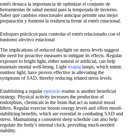
estrés destaca la importancia de optimizar el conjunto de
herramientas de salud mental para la temporada de invierno.
Saber qué cambios emocionales anticipar permite una mejor
preparación y fomenta la resiliencia frente al estrés estacional.
Enfoques prácticos para controlar el estrés relacionado con el
trastorno afectivo estacional
The implications of reduced daylight on stress levels suggest
the need for proactive measures to mitigate its effects. Regular
exposure to bright light, either natural or artificial, can help
maintain mental well-being. Light
terapia
lamps, which mimic
outdoor light, have proven effective in alleviating the
symptoms of SAD, thereby reducing related stress levels.
Establishing a regular
ejercicio
routine is another beneficial
strategy. Physical activity increases the production of
endorphins, chemicals in the brain that act as natural mood
lifters. Regular exercise boosts energy levels and offers mood-
stabilizing benefits, which are essential in combating SAD and
stress. Maintaining a consistent sleep schedule can also help
regulate the body’s internal clock, providing much-needed
stability.