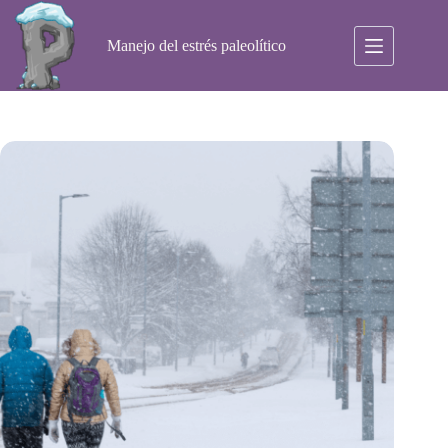
Saltar
al
contenido
Manejo del estrés paleolítico