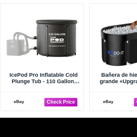
IcePod Pro Inflatable Cold
Bañera de hie
Plunge Tub - 110 Gallon,
grande «Upgr
Insulated & BPA-Free
XL» para dep
plegable par
agua f
eBay
eBay