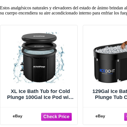
Estos analgésicos naturales y elevadores del estado de ánimo brindan al
su cuerpo encendiera su aire acondicionado interno para enfriar los fue
XL Ice Bath Tub for Cold
129Gal Ice Ba
Plunge 100Gal Ice Pod with
Plunge Tub C
Lid & Cover 2 Drain Valves
Portable Rec
Ova
eBay
eBay