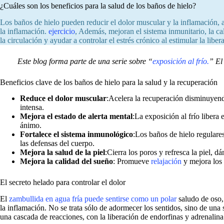
¿Cuáles son los beneficios para la salud de los baños de hielo?
Los baños de hielo pueden reducir el dolor muscular y la inflamación, a
la inflamación.
ejercicio
, Además, mejoran el sistema inmunitario, la 
la circulación y ayudar a controlar el estrés crónico al estimular la libe
Este blog forma parte de una serie sobre “
exposición al frío.
” El
Beneficios clave de los baños de hielo para la salud y la recuperación
Reduce el dolor muscular
:Acelera la recuperación disminuyendo
intensa.
Mejora el estado de alerta mental
:La exposición al frío libera
ánimo.
Fortalece el sistema inmunológico
:Los baños de hielo regulare
las defensas del cuerpo.
Mejora la salud de la piel
:Cierra los poros y refresca la piel, 
Mejora la calidad del sueño
: Promueve
relajación
y mejora los 
El secreto helado para controlar el dolor
El
zambullida en agua fría puede sentirse como un polar
saludo de oso, 
la inflamación. No se trata sólo de adormecer los sentidos, sino de una 
una cascada de reacciones, con la liberación de endorfinas y adrenalina