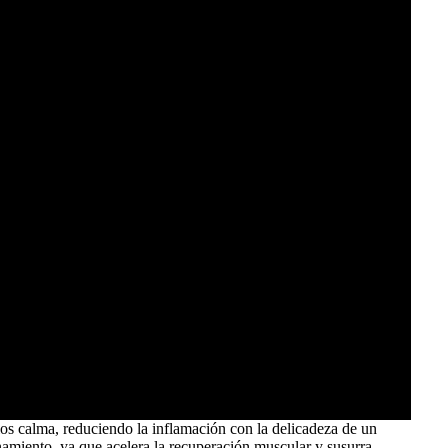
 los calma, reduciendo la inflamación con la delicadeza de un
namiento, ya que acelera la recuperación muscular y susurra