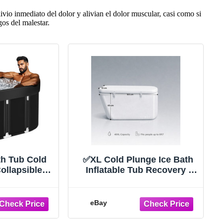
ivio inmediato del dolor y alivian el dolor muscular, casi como si
gos del malestar.
th Tub Cold
✅XL Cold Plunge Ice Bath
ollapsible
Inflatable Tub Recovery |
overy Bath
61"x 32"x 32" | Artic White
l
eBay