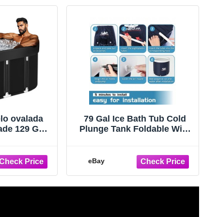
lo ovalada
79 Gal Ice Bath Tub Cold
ade 129 Gal
Plunge Tank Foldable With
ortistas,
Lid Thermometer Cushion
a baños de
ría
eBay