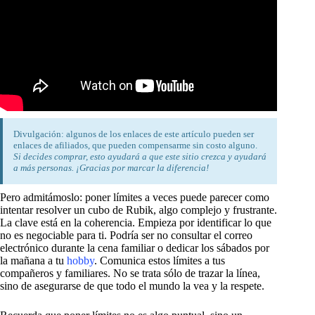
Divulgación: algunos de los enlaces de este artículo pueden ser
enlaces de afiliados, que pueden compensarme sin costo alguno.
Si decides comprar, esto ayudará a que este sitio crezca y ayudará
a más personas. ¡Gracias por marcar la diferencia!
Pero admitámoslo: poner límites a veces puede parecer como
intentar resolver un cubo de Rubik, algo complejo y frustrante.
La clave está en la coherencia. Empieza por identificar lo que
no es negociable para ti. Podría ser no consultar el correo
electrónico durante la cena familiar o dedicar los sábados por
la mañana a tu
hobby
. Comunica estos límites a tus
compañeros y familiares. No se trata sólo de trazar la línea,
sino de asegurarse de que todo el mundo la vea y la respete.