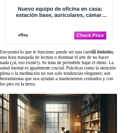
Portable Pedal Exerciser - Home &
W
Office Workout Equipment
f
eBay
Encuentra lo que te funcione: puede ser una carrera matutina,
una hora tranquila de lectura o dominar el arte de no hacer
nada (¡sí, eso existe!). Se trata de permitirte bajar el ritmo. La
salud mental es igualmente crucial. Prácticas como la atención
plena o la meditación no son solo tendencias elegantes; son
herramientas que nos ayudan a mantenernos centrados y con
los pies en la tierra.