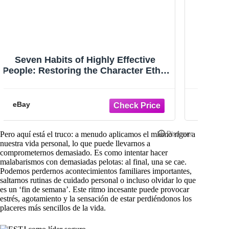
«Credit Secrets», de Scott y Hilton:
Me
Cómo una pareja superó todas las
ed
adversidades — Totalmente nuevo
eBay
Pero aquí está el truco: a menudo aplicamos el mismo rigor a
nuestra vida personal, lo que puede llevarnos a
comprometernos demasiado. Es como intentar hacer
malabarismos con demasiadas pelotas: al final, una se cae.
Podemos perdernos acontecimientos familiares importantes,
saltarnos rutinas de cuidado personal o incluso olvidar lo que
es un ‘fin de semana’. Este ritmo incesante puede provocar
estrés, agotamiento y la sensación de estar perdiéndonos los
placeres más sencillos de la vida.