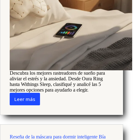
Descubra los mejores rastreadores de sueño para
aliviar el estrés y la ansiedad. Desde Oura Ring
hasta Withings Sleep, clasifiqué y analicé las 5
mejores opciones para ayudarlo a elegir.
Leer más
Los
mejores
rastreadores
de
sueño
de
Reseña de la máscara para dormir inteligente Bía
este