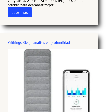
vanguardia. Sincroniza sonidos relajantes con tu
cerebro para descansar mejor.
Leer más
Reseña
de
la
máscara
para
dormir
Withings Sleep: análisis en profundidad
inteligente
Bía