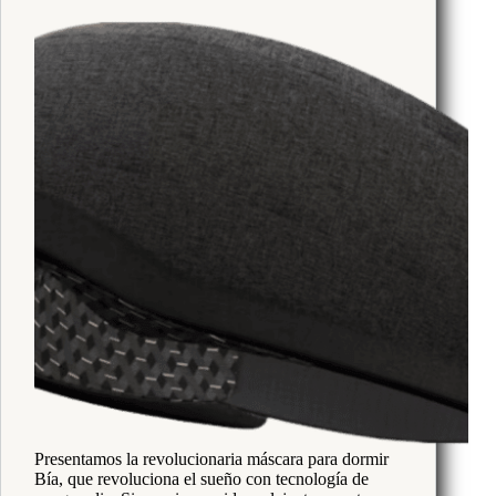
año:
análisis
de
los
5
mejores
Presentamos la revolucionaria máscara para dormir
Bía, que revoluciona el sueño con tecnología de